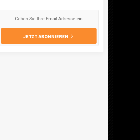
JETZT ABONNIEREN