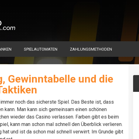
ANKEN
SPIELAUTOMATEN
ZAHLUNGSMETHODEN
g, Gewinntabelle und die
Taktiken
e immer noch das sicherste Spiel. Das Beste ist, dass
en kann. Man kann sich gemeinsam einen schönen
chen wieder das Casino verlassen. Farben gibt es beim
piel, kann man schon mal schnell den Überblick verlieren.
at und ist da schon mal schnell verwirrt. Im Grunde gibt