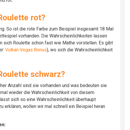
nd rot.
oulette rot?
ng. So ist die rote Farbe zum Beispiel insgesamt 18 Mal
ettespiel vorhanden. Die Wahrscheinlichkeiten lassen
n sich Roulette schon fast wie Mathe vorstellen. Es gibt
er:
Vulkan Vegas Bonus
), wo sich die Wahrscheinlichkeit
Roulette schwarz?
cher Anzahl sind sie vorhanden und was bedeuten sie
 mal wieder die Wahrscheinlichkeit von diesem
ässt sich so eine Wahrscheinlichkeit überhaupt
 erklären, wollen wir mal schnell ein Beispiel heran
en: