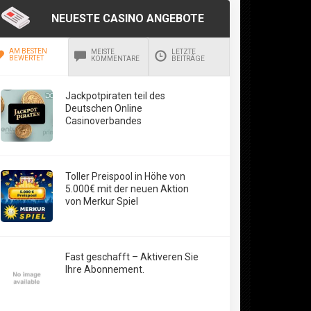
NEUESTE CASINO ANGEBOTE
AM BESTEN
MEISTE
LETZTE
BEWERTET
KOMMENTARE
BEITRÄGE
Jackpotpiraten teil des
Deutschen Online
Casinoverbandes
Toller Preispool in Höhe von
5.000€ mit der neuen Aktion
von Merkur Spiel
Fast geschafft – Aktiveren Sie
Ihre Abonnement.