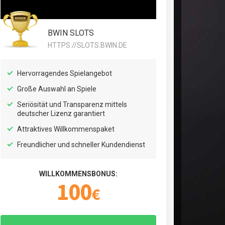
BWIN SLOTS
HTTPS://SLOTS.BWIN.DE
Hervorragendes Spielangebot
Große Auswahl an Spiele
Seriösität und Transparenz mittels
deutscher Lizenz garantiert
Attraktives Willkommenspaket
Freundlicher und schneller Kundendienst
WILLKOMMENSBONUS:
100
€