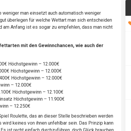
e weniger man einsetzt auch automatisch weniger
 gut überlegen für welche Wettart man sich entscheiden
 und am Anfang ist es sogar zu empfehlen, dass man nicht
 Wettarten mit den Gewinnchancen, wie auch der
000€ Höchstgewinn – 12.000€
.000€ Höchstgewinn – 12.000€
2.400€ Höchstgewinn – 12.000€
ewinn – 12.000€
 1.100€ Höchstgewinn – 12.100€
insatz Höchstgewinn – 11.900€
winn – 12.250€
Spiel Roulette, das an dieser Stelle beschrieben werden
 wird keines von ihnen unfehlbar sein. Das Prinzip kann
 Es ist recht einfach durchzuführen, doch Glück brauchen