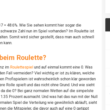
37 = 48.6%. Wie Sie sehen kommt hier sogar die
e schwarze Zahl nun im Spiel vorhanden? Im Roulette ist
ten. Somit wird sicher gestellt, dass man auch schnell
n kann.
 beim Roulette?
anz im
Roulettespiel
und auf einmal kommt eine 0. Was
n Fall vermeiden? Viel wichtig er ist zu klären, welche
en Profispielern ist wahrscheinlich schon klar geworden
re Rolle spielt und das nicht ohne Grund. Und wie sieht
 da die 0? Bei ganz normalen Wetten auf die simpelste
 1.35 Prozent ausmacht. Und was hat das nun mit der Null
malen Spiel die Verteilung wie gewöhnlich abläuft, sieht
en die Mitspieler, die davor auch auf eine 0 getippt