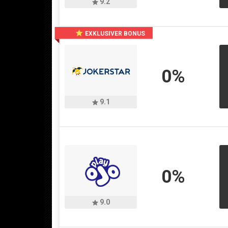
9.2
0%
9.1
0%
9.0