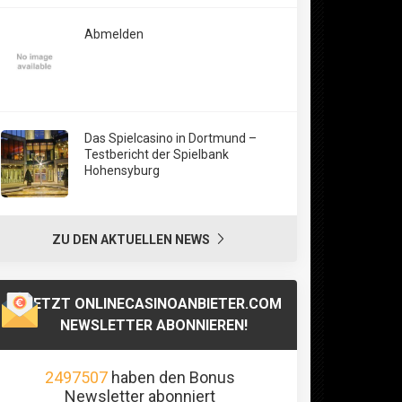
Abmelden
Das Spielcasino in Dortmund –
Testbericht der Spielbank
Hohensyburg
ZU DEN AKTUELLEN NEWS
JETZT ONLINECASINOANBIETER.COM
NEWSLETTER ABONNIEREN!
2497507
haben den Bonus
Newsletter abonniert