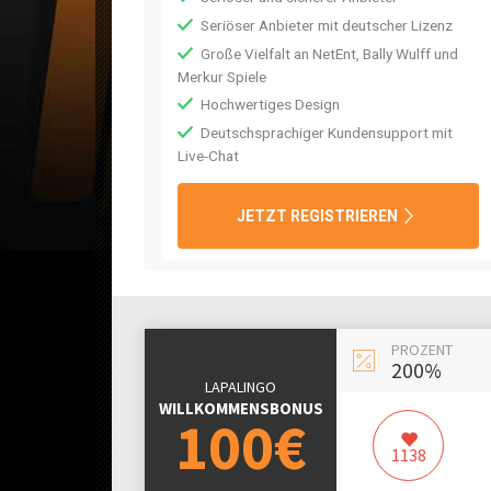
Seriöser Anbieter mit deutscher Lizenz
Große Vielfalt an NetEnt, Bally Wulff und
Merkur Spiele
Hochwertiges Design
Deutschsprachiger Kundensupport mit
Live-Chat
JETZT REGISTRIEREN
PROZENT
200%
LAPALINGO
WILLKOMMENSBONUS
100€
1138