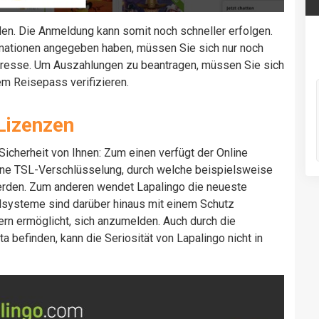
en. Die Anmeldung kann somit noch schneller erfolgen.
rmationen angegeben haben, müssen Sie sich nur noch
 Adresse. Um Auszahlungen zu beantragen, müssen Sie sich
m Reisepass verifizieren.
 Lizenzen
Sicherheit von Ihnen: Zum einen verfügt der Online
ine TSL-Verschlüsselung, durch welche beispielsweise
erden. Zum anderen wendet Lapalingo die neueste
lsysteme sind darüber hinaus mit einem Schutz
lern ermöglicht, sich anzumelden. Auch durch die
 befinden, kann die Seriosität von Lapalingo nicht in