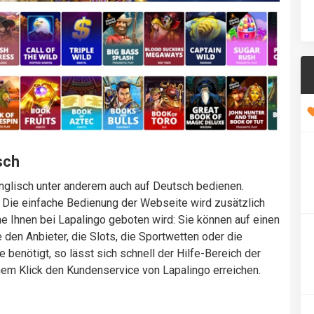
sch
nglisch unter anderem auch auf Deutsch bedienen.
. Die einfache Bedienung der Webseite wird zusätzlich
he Ihnen bei Lapalingo geboten wird: Sie können auf einen
 den Anbieter, die Slots, die Sportwetten oder die
 benötigt, so lässt sich schnell der Hilfe-Bereich der
nem Klick den Kundenservice von Lapalingo erreichen.