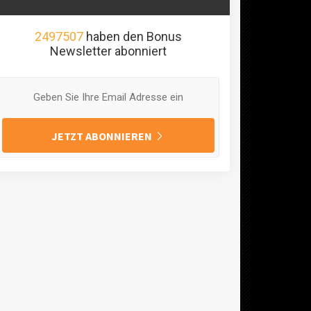
2497507
haben den Bonus
Newsletter abonniert
JETZT ABONNIEREN