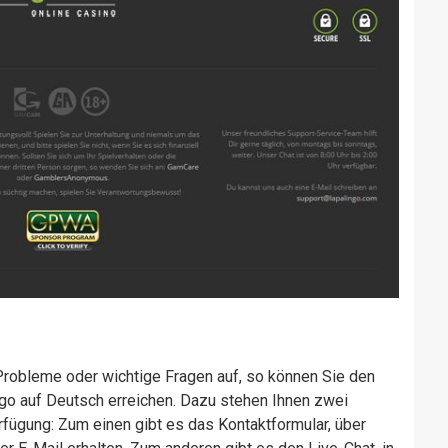
robleme oder wichtige Fragen auf, so können Sie den
go auf Deutsch erreichen. Dazu stehen Ihnen zwei
ügung: Zum einen gibt es das Kontaktformular, über