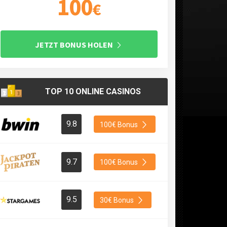
100
€
JETZT BONUS HOLEN
TOP 10 ONLINE CASINOS
9.8
100€ Bonus
9.7
100€ Bonus
9.5
30€ Bonus