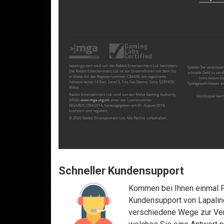
Schneller Kundensupport
Kommen bei Ihnen einmal P
Kundensupport von Lapalin
verschiedene Wege zur Verf