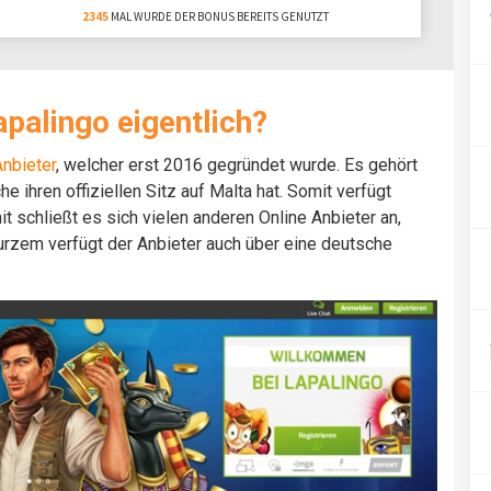
2345
MAL WURDE DER BONUS BEREITS GENUTZT
apalingo eigentlich?
Anbieter
, welcher erst 2016 gegründet wurde. Es gehört
e ihren offiziellen Sitz auf Malta hat. Somit verfügt
t schließt es sich vielen anderen Online Anbieter an,
Kurzem verfügt der Anbieter auch über eine deutsche