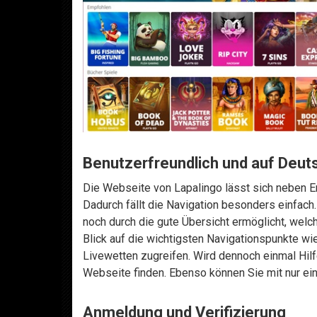
Benutzerfreundlich und auf Deut
Die Webseite von Lapalingo lässt sich neben E
Dadurch fällt die Navigation besonders einfach
noch durch die gute Übersicht ermöglicht, welc
Blick auf die wichtigsten Navigationspunkte wie
Livewetten zugreifen. Wird dennoch einmal Hilfe
Webseite finden. Ebenso können Sie mit nur ei
Anmeldung und Verifizierung