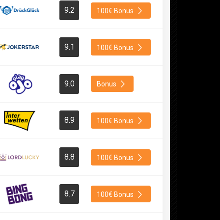
9.2
100€ Bonus
9.1
100€ Bonus
9.0
Bonus
8.9
100€ Bonus
8.8
100€ Bonus
8.7
100€ Bonus