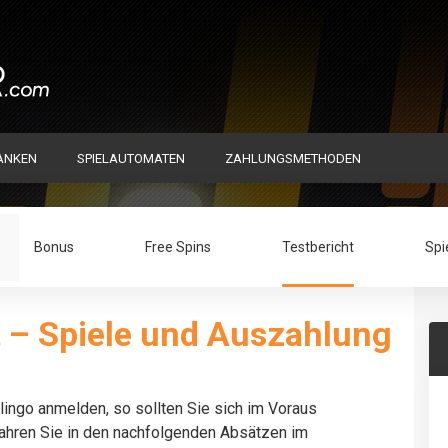
ANKEN
SPIELAUTOMATEN
ZAHLUNGSMETHODEN
Bonus
Free Spins
Testbericht
Spi
t – Spiele und Auszahlung
lingo anmelden, so sollten Sie sich im Voraus
fahren Sie in den nachfolgenden Absätzen im