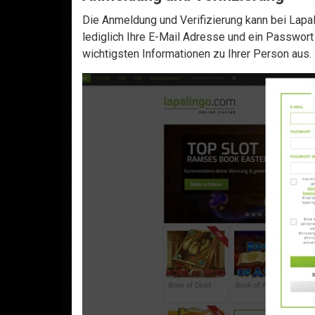
Die Anmeldung und Verifizierung kann bei Lapal
lediglich Ihre E-Mail Adresse und ein Passwort
wichtigsten Informationen zu Ihrer Person aus.