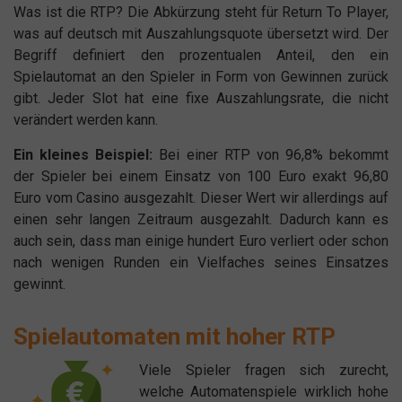
Was ist die RTP? Die Abkürzung steht für Return To Player,
was auf deutsch mit Auszahlungsquote übersetzt wird. Der
Begriff definiert den prozentualen Anteil, den ein
Spielautomat an den Spieler in Form von Gewinnen zurück
gibt. Jeder Slot hat eine fixe Auszahlungsrate, die nicht
verändert werden kann.
Ein kleines Beispiel:
Bei einer RTP von 96,8% bekommt
der Spieler bei einem Einsatz von 100 Euro exakt 96,80
Euro vom Casino ausgezahlt. Dieser Wert wir allerdings auf
einen sehr langen Zeitraum ausgezahlt. Dadurch kann es
auch sein, dass man einige hundert Euro verliert oder schon
nach wenigen Runden ein Vielfaches seines Einsatzes
gewinnt.
Spielautomaten mit hoher RTP
Viele Spieler fragen sich zurecht,
welche Automatenspiele wirklich hohe