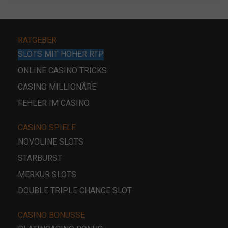
RATGEBER
SLOTS MIT HOHER RTP
ONLINE CASINO TRICKS
CASINO MILLIONÄRE
FEHLER IM CASINO
CASINO SPIELE
NOVOLINE SLOTS
STARBURST
MERKUR SLOTS
DOUBLE TRIPLE CHANCE SLOT
CASINO BONUSSE