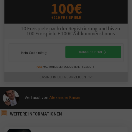
JACKPOTPIRATEN
BONUS PAKET
100€
+50 FREISPIELE
Willkommensbonus bis zu 100€ und 50 Freispie
auf die erste Einzahlung
CASINO IM DETAIL ANZEIGEN
LIZENZEN
BONUS SICHERN
Kein Code nötig!
Verfasst von
Alexander Kaiser
ZAHLUNGSMETHODEN
Nein
LIVE CASINO
2292
MAL WURDE DER BONUS BEREITS GENUTZT
WEITERE INFORMATIONEN
Baccarat, Blackjack
TISCHSPIELE