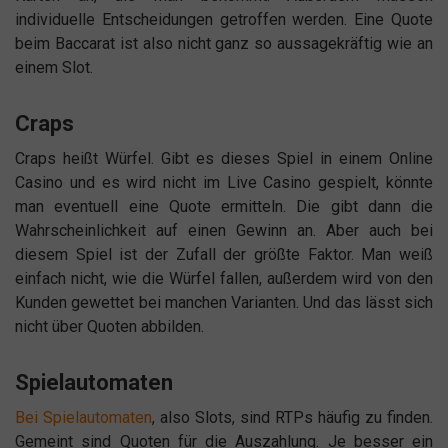
individuelle Entscheidungen getroffen werden. Eine Quote
beim Baccarat ist also nicht ganz so aussagekräftig wie an
einem Slot.
Craps
Craps heißt Würfel. Gibt es dieses Spiel in einem Online
Casino und es wird nicht im Live Casino gespielt, könnte
man eventuell eine Quote ermitteln. Die gibt dann die
Wahrscheinlichkeit auf einen Gewinn an. Aber auch bei
diesem Spiel ist der Zufall der größte Faktor. Man weiß
einfach nicht, wie die Würfel fallen, außerdem wird von den
Kunden gewettet bei manchen Varianten. Und das lässt sich
nicht über Quoten abbilden.
Spielautomaten
Bei Spielautomaten
, also Slots, sind RTPs häufig zu finden.
Gemeint sind Quoten für die Auszahlung. Je besser ein