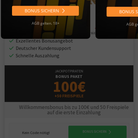
JA
LIVE CASINO
BONUS SICHERN
BONUS 
Poker
TISCHSPIELE
9.7
AGB gelten. 18+
AGB ge
/10
SOFTWAREANBIETER
BEWERTUNG
PREISGEKRÖNTES CASINO
Exzellentes Bonusangebot
MOBILE APPS
Deutscher Kundensupport
24/7 Live Chat support
KUNDENDIENST
Schnelle Auszahlung
BWIN SLOTS
BONUS PAKET
100€