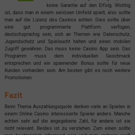
keine Garantie auf den Erfolg. Wichtig
ist, dass man in einem seriösen Umfeld spielt, also sollte
man auf die Lizenz des Casinos achten. Dies sollte über
eine gut programmierte Plattform verfügen,
deutschsprachig sein, sich an Themen wie Datenschutz,
Jugendschutz und Spielsucht halten und einen mobilen
Zugriff gewähren. Das muss keine Casino App sein. Das
Programm muss dem individuellen Geschmack
entsprechen und ein spannender Bonus sollte für neue
Kunden vorhanden sein. Am besten gibt es noch weitere
Promotionen.
Fazit
Beim Thema Auszahlungsquote denken viele an Spielen in
einem Online Casino interessierte Spieler anders. Manche
achten sehr auf die angegebene Zahl, für andere ist sie
nicht relevant. Beides ist zu verstehen. Zum einen sollte