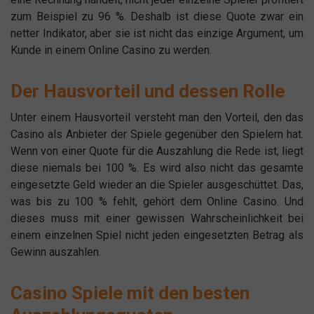
zum Beispiel zu 96 %. Deshalb ist diese Quote zwar ein
netter Indikator, aber sie ist nicht das einzige Argument, um
Kunde in einem Online Casino zu werden.
Der Hausvorteil und dessen Rolle
Unter einem Hausvorteil versteht man den Vorteil, den das
Casino als Anbieter der Spiele gegenüber den Spielern hat.
Wenn von einer Quote für die Auszahlung die Rede ist, liegt
diese niemals bei 100 %. Es wird also nicht das gesamte
eingesetzte Geld wieder an die Spieler ausgeschüttet. Das,
was bis zu 100 % fehlt, gehört dem Online Casino. Und
dieses muss mit einer gewissen Wahrscheinlichkeit bei
einem einzelnen Spiel nicht jeden eingesetzten Betrag als
Gewinn auszahlen.
Casino Spiele mit den besten