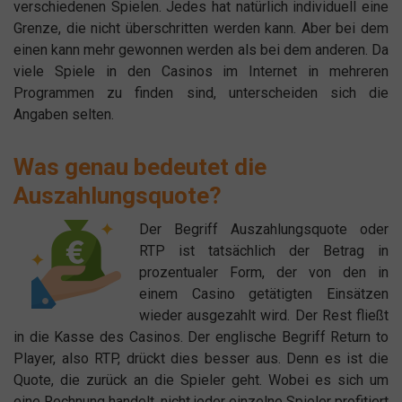
verschiedenen Spielen. Jedes hat natürlich individuell eine
Grenze, die nicht überschritten werden kann. Aber bei dem
einen kann mehr gewonnen werden als bei dem anderen. Da
viele Spiele in den Casinos im Internet in mehreren
Programmen zu finden sind, unterscheiden sich die
Angaben selten.
Was genau bedeutet die
Auszahlungsquote?
Der Begriff Auszahlungsquote oder
RTP ist tatsächlich der Betrag in
prozentualer Form, der von den in
einem Casino getätigten Einsätzen
wieder ausgezahlt wird. Der Rest fließt
in die Kasse des Casinos. Der englische Begriff Return to
Player, also RTP, drückt dies besser aus. Denn es ist die
Quote, die zurück an die Spieler geht. Wobei es sich um
eine Rechnung handelt, nicht jeder einzelne Spieler profitiert