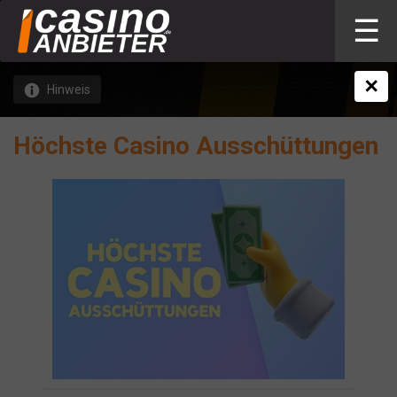
✕
Hinweis
Höchste Casino Ausschüttungen