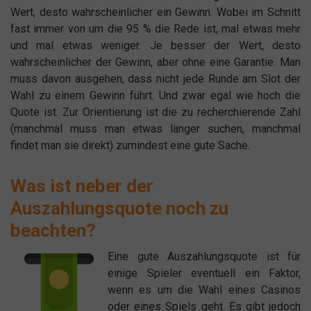
Wert, desto wahrscheinlicher ein Gewinn. Wobei im Schnitt
fast immer von um die 95 % die Rede ist, mal etwas mehr
und mal etwas weniger. Je besser der Wert, desto
wahrscheinlicher der Gewinn, aber ohne eine Garantie. Man
muss davon ausgehen, dass nicht jede Runde am Slot der
Wahl zu einem Gewinn führt. Und zwar egal wie hoch die
Quote ist. Zur Orientierung ist die zu recherchierende Zahl
(manchmal muss man etwas länger suchen, manchmal
findet man sie direkt) zumindest eine gute Sache.
Was ist neber der
Auszahlungsquote noch zu
beachten?
Eine gute Auszahlungsquote ist für
einige Spieler eventuell ein Faktor,
wenn es um die Wahl eines Casinos
oder eines Spiels geht. Es gibt jedoch