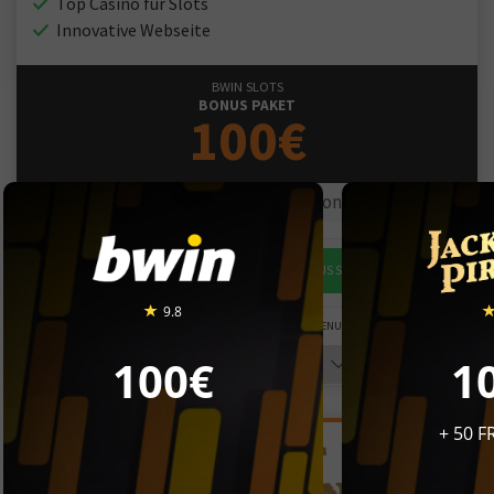
Top Casino für Slots
Innovative Webseite
9.8
100€
1
CASINO IM DETAIL ANZEIGEN
LIZENZEN
+ 50 F
ZAHLUNGSMETHODEN