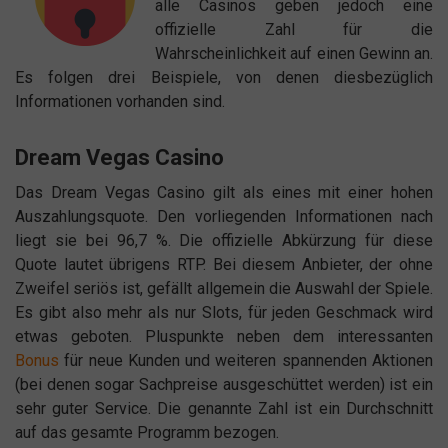
alle Casinos geben jedoch eine
offizielle Zahl für die
Wahrscheinlichkeit auf einen Gewinn an.
Es folgen drei Beispiele, von denen diesbezüglich
Informationen vorhanden sind.
Dream Vegas Casino
Das Dream Vegas Casino gilt als eines mit einer hohen
Auszahlungsquote. Den vorliegenden Informationen nach
liegt sie bei 96,7 %. Die offizielle Abkürzung für diese
Quote lautet übrigens RTP. Bei diesem Anbieter, der ohne
Zweifel seriös ist, gefällt allgemein die Auswahl der Spiele.
Es gibt also mehr als nur Slots, für jeden Geschmack wird
etwas geboten. Pluspunkte neben dem interessanten
Bonus
für neue Kunden und weiteren spannenden Aktionen
(bei denen sogar Sachpreise ausgeschüttet werden) ist ein
sehr guter Service. Die genannte Zahl ist ein Durchschnitt
auf das gesamte Programm bezogen.