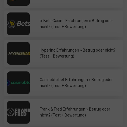
b-Bets Casino Erfahrungen » Betrug oder
nicht? (Test + Bewertung)
Hyperino Erfahrungen » Betrug oder nicht?
(Test + Bewertung)
Casinobtc.bet Erfahrungen » Betrug oder
nicht? (Test + Bewertung)
Frank & Fred Erfahrungen » Betrug oder
nicht? (Test + Bewertung)