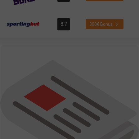
8.7
300€ Bonus