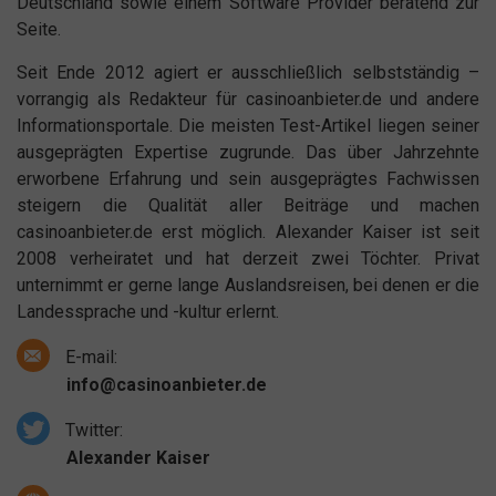
Deutschland sowie einem Software Provider beratend zur
Seite.
Seit Ende 2012 agiert er ausschließlich selbstständig –
vorrangig als Redakteur für casinoanbieter.de und andere
Informationsportale. Die meisten Test-Artikel liegen seiner
ausgeprägten Expertise zugrunde. Das über Jahrzehnte
erworbene Erfahrung und sein ausgeprägtes Fachwissen
steigern die Qualität aller Beiträge und machen
casinoanbieter.de erst möglich. Alexander Kaiser ist seit
2008 verheiratet und hat derzeit zwei Töchter. Privat
unternimmt er gerne lange Auslandsreisen, bei denen er die
Landessprache und -kultur erlernt.
E-mail:
info@casinoanbieter.de
Twitter:
Alexander Kaiser