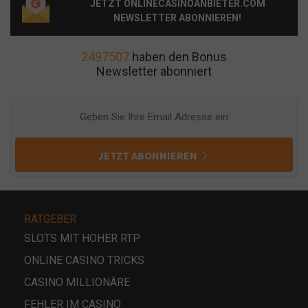
JETZT ONLINECASINOANBIETER.COM
NEWSLETTER ABONNIEREN!
2497507
haben den Bonus
Newsletter abonniert
JETZT ABONNIEREN
RATGEBER
SLOTS MIT HOHER RTP
ONLINE CASINO TRICKS
CASINO MILLIONÄRE
FEHLER IM CASINO