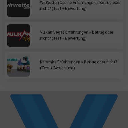
WirWetten Casino Erfahrungen » Betrug oder
nicht? (Test + Bewertung)
Vulkan Vegas Erfahrungen » Betrug oder
nicht? (Test + Bewertung)
Karamba Erfahrungen » Betrug oder nicht?
(Test + Bewertung)