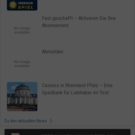
Fast geschafft – Aktiveren Sie Ihre
Abonnement.
Abmelden
Casinos in Rheinland Pfalz – Eine
Spielbank für Liebhaber im Test
Zu den aktuellen News