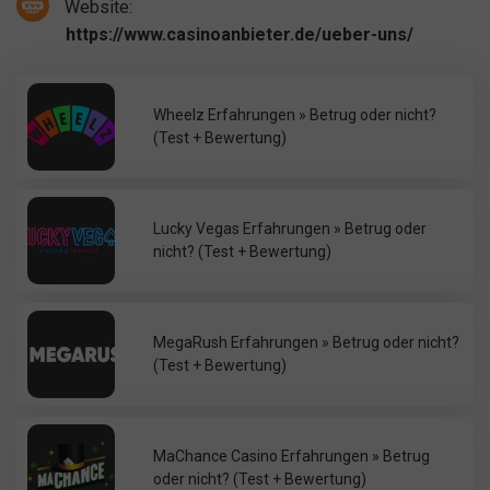
Website:
https://www.casinoanbieter.de/ueber-uns/
Wheelz Erfahrungen » Betrug oder nicht?
(Test + Bewertung)
Lucky Vegas Erfahrungen » Betrug oder
nicht? (Test + Bewertung)
MegaRush Erfahrungen » Betrug oder nicht?
(Test + Bewertung)
MaChance Casino Erfahrungen » Betrug
oder nicht? (Test + Bewertung)