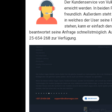
Der Kundenservice von Vulk
erreicht werden. In beiden 
freundlich. Außerdem steht
in welches der User seine F
stehen, kann er einfach den
beantwortet seine Anfrage schnellstmöglich. A
25-654-268 zur Verfügung.