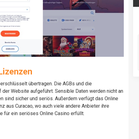
 Lizenzen
erschlüsselt übertragen. Die AGBs und die
er Website aufgeführt. Sensible Daten werden nicht an
 sind sicher und seriös. Außerdem verfügt das Online
nz aus Curacao, wo auch viele andere Anbieter ihre
 für ein seriöses Online Casino erfüllt.