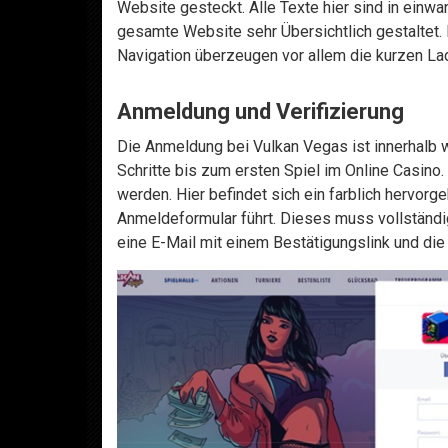
Website gesteckt. Alle Texte hier sind in einwa
gesamte Website sehr Übersichtlich gestaltet
Navigation überzeugen vor allem die kurzen La
Anmeldung und Verifizierung
Die Anmeldung bei Vulkan Vegas ist innerhalb w
Schritte bis zum ersten Spiel im Online Casin
werden. Hier befindet sich ein farblich hervorg
Anmeldeformular führt. Dieses muss vollständig
eine E-Mail mit einem Bestätigungslink und di