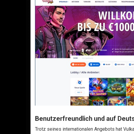
Benutzerfreundlich und auf Deut
Trotz seines internationalen Angebots hat Vulka