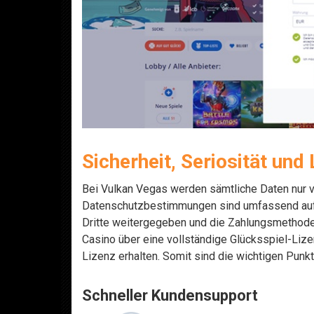
Sicherheit, Seriosität und
Bei Vulkan Vegas werden sämtliche Daten nur v
Datenschutzbestimmungen sind umfassend auf d
Dritte weitergegeben und die Zahlungsmethoden
Casino über eine vollständige Glücksspiel-Lize
Lizenz erhalten. Somit sind die wichtigen Punkte
Schneller Kundensupport