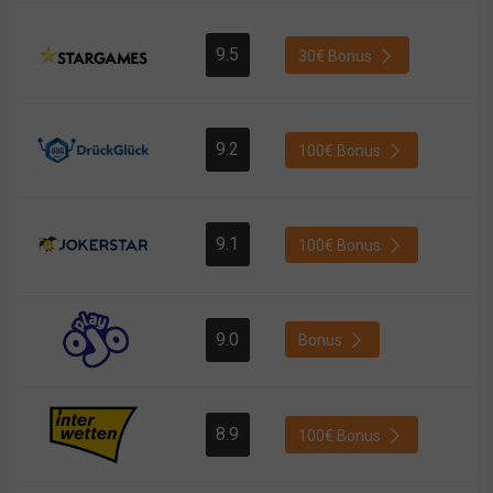
9.5
30€ Bonus
9.2
100€ Bonus
9.1
100€ Bonus
9.0
Bonus
8.9
100€ Bonus