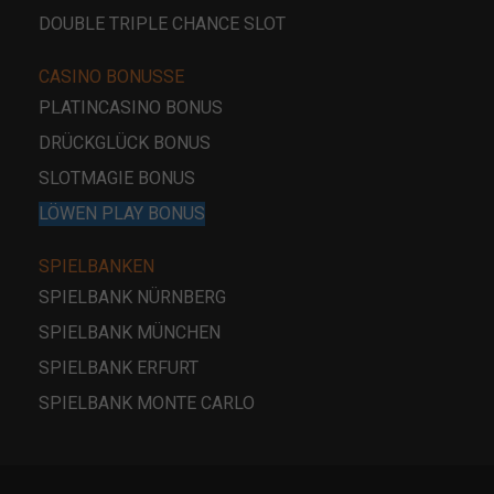
DOUBLE TRIPLE CHANCE SLOT
CASINO BONUSSE
PLATINCASINO BONUS
DRÜCKGLÜCK BONUS
SLOTMAGIE BONUS
LÖWEN PLAY BONUS
SPIELBANKEN
SPIELBANK NÜRNBERG
SPIELBANK MÜNCHEN
SPIELBANK ERFURT
SPIELBANK MONTE CARLO