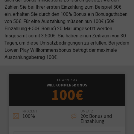
BONUS SICHERN
Kein Code nötig!
Zahlen Sie bei Ihrer ersten Einzahlung zum Beispiel 50€
ein, erhalten Sie durch den 100% Bonus ein Bonusguthaben
2101
MAL WURDE DER BONUS BEREITS GENUTZT
von 50€. Für eine Auszahlung müssen nun 100€ (50€
Einzahlung + 50€ Bonus) 20 Mal umgesetzt werden.
Insgesamt somit 3.500€. Sie haben einen Zeitraum von 30
Tagen, um diese Umsatzbedingungen zu erfüllen. Bei jedem
Löwen Play Willkommensbonus beträgt der maximale
Auszahlungsbetrag 100€.