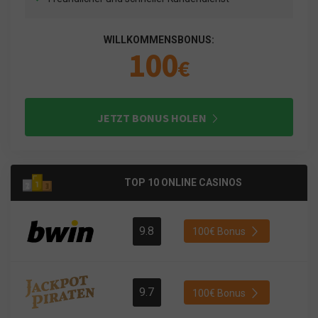
WILLKOMMENSBONUS:
100
€
JETZT BONUS HOLEN
TOP 10 ONLINE CASINOS
9.8
100€ Bonus
9.7
100€ Bonus