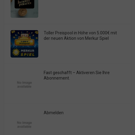
Toller Preispool in Höhe von 5.000€ mit
der neuen Aktion von Merkur Spiel
Fast geschafft – Aktiveren Sie Ihre
Abonnement.
Abmelden