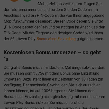
Mobiltelefons verifizieren. Tragen Sie
die Telefonnummer ein und fordern Sie den Code an. Im
Anschluss wird ein PIN-Code an die von Ihnen angegebene
Mobilfunknummer gesendet. Diesen Code geben Sie unter
„PIN Code bestätigen“ ein und bestätigen im Anschluss den
PIN-Code. Mit der Eingabe des richtigen Codes wird Ihnen
der 5€ Löwen Play
Bonus ohne Einzahlung
gutgeschrieben.
Kostenlosen Bonus umsetzen – so geht
´s
Der gratis Bonus muss mindestens Mal umgesetzt werden.
Sie müssen somit 375€ mit dem Bonus ohne Einzahlung
umsetzen. Dazu steht Ihnen ein Zeitraum von 30 Tagen zur
Verfügung. Der maximale Gewinn, den Sie sich auszahlen
lassen können, ist auf 100€ begrenzt. Sie können den
Bonus ohne Einzahlung nicht gleichzeitig mit einem anderen
Löwen Play Bonus nutzen. Sie müssen erst die
Umsatzbedingungen erfüllen oder warten, bis der Bonus