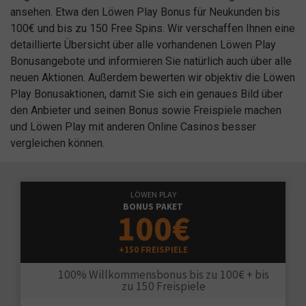
ansehen. Etwa den Löwen Play Bonus für Neukunden bis
100€ und bis zu 150 Free Spins. Wir verschaffen Ihnen eine
detaillierte Übersicht über alle vorhandenen Löwen Play
Bonusangebote und informieren Sie natürlich auch über alle
neuen Aktionen. Außerdem bewerten wir objektiv die Löwen
Play Bonusaktionen, damit Sie sich ein genaues Bild über
den Anbieter und seinen Bonus sowie Freispiele machen
und Löwen Play mit anderen Online Casinos besser
vergleichen können.
LÖWEN PLAY
BONUS PAKET
100€