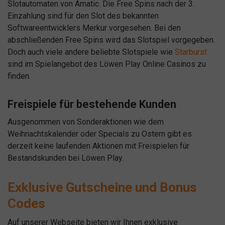
Slotautomaten von Amatic. Die Free Spins nach der 3.
Einzahlung sind für den Slot des bekannten
Softwareentwicklers Merkur vorgesehen. Bei den
abschließenden Free Spins wird das Slotspiel vorgegeben.
Doch auch viele andere beliebte Slotspiele wie
Starburst
sind im Spielangebot des Löwen Play Online Casinos zu
finden.
Freispiele für bestehende Kunden
Ausgenommen von Sonderaktionen wie dem
Weihnachtskalender oder Specials zu Ostern gibt es
derzeit keine laufenden Aktionen mit Freispielen für
Bestandskunden bei Löwen Play.
Exklusive Gutscheine und Bonus
Codes
Auf unserer Webseite bieten wir Ihnen exklusive