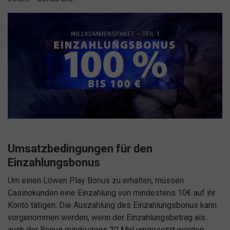
SLOTS
ANFORDERUNG
Book of Ra
With Deposit
BONUS SICHERN
Kein Code nötig!
1544
MAL WURDE DER BONUS BEREITS GENUTZT
LÖWEN PLAY
WILLKOMMENSBONUS
100€
Umsatzbedingungen für den
Einzahlungsbonus
PROZENT
UMSATZ
Um einen Löwen Play Bonus zu erhalten, müssen
100%
20x Bonus und
Casinokunden eine Einzahlung von mindestens 10€ auf ihr
Einzahlung
Konto tätigen. Die Auszahlung des Einzahlungsbonus kann
vorgenommen werden, wenn der Einzahlungsbetrag als
auch der Bonus mindestens 20 Mal umgesetzt werden.