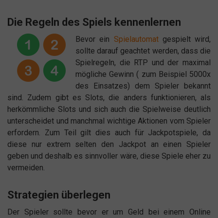
Die Regeln des Spiels kennenlernen
Bevor ein
Spielautomat
gespielt wird,
sollte darauf geachtet werden, dass die
Spielregeln, die RTP und der maximal
mögliche Gewinn ( zum Beispiel 5000x
des Einsatzes) dem Spieler bekannt
sind. Zudem gibt es Slots, die anders funktionieren, als
herkömmliche Slots und sich auch die Spielweise deutlich
unterscheidet und manchmal wichtige Aktionen vom Spieler
erfordern. Zum Teil gilt dies auch für Jackpotspiele, da
diese nur extrem selten den Jackpot an einen Spieler
geben und deshalb es sinnvoller wäre, diese Spiele eher zu
vermeiden.
Strategien überlegen
Der Spieler sollte bevor er um Geld bei einem Online