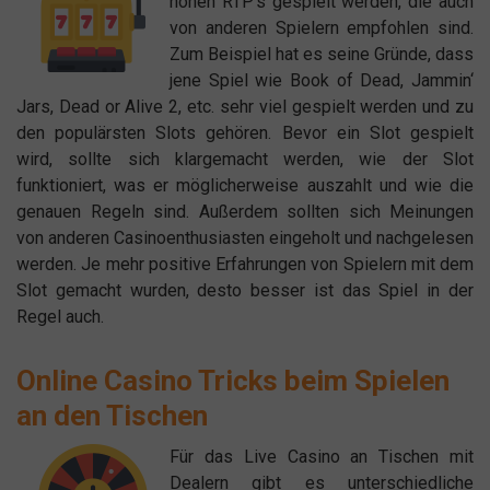
hohen RTP’s gespielt werden, die auch
von anderen Spielern empfohlen sind.
Zum Beispiel hat es seine Gründe, dass
jene Spiel wie Book of Dead, Jammin‘
Jars, Dead or Alive 2, etc. sehr viel gespielt werden und zu
den populärsten Slots gehören. Bevor ein Slot gespielt
wird, sollte sich klargemacht werden, wie der Slot
funktioniert, was er möglicherweise auszahlt und wie die
genauen Regeln sind. Außerdem sollten sich Meinungen
von anderen Casinoenthusiasten eingeholt und nachgelesen
werden. Je mehr positive Erfahrungen von Spielern mit dem
Slot gemacht wurden, desto besser ist das Spiel in der
Regel auch.
Online Casino Tricks beim Spielen
an den Tischen
Für das Live Casino an Tischen mit
Dealern gibt es unterschiedliche