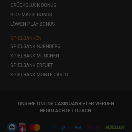
DRÜCKGLÜCK BONUS
SLOTMAGIE BONUS
LÖWEN PLAY BONUS
SPIELBANKEN
SPIELBANK NÜRNBERG
SPIELBANK MÜNCHEN
SPIELBANK ERFURT
SPIELBANK MONTE CARLO
UNSERE ONLINE CASINOANBIETER WERDEN
BEGUTACHTET DURCH: