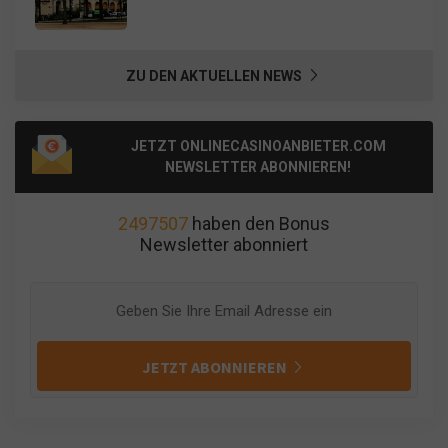
ZU DEN AKTUELLEN NEWS
JETZT ONLINECASINOANBIETER.COM
NEWSLETTER ABONNIEREN!
2497507
haben den Bonus
Newsletter abonniert
JETZT ABONNIEREN