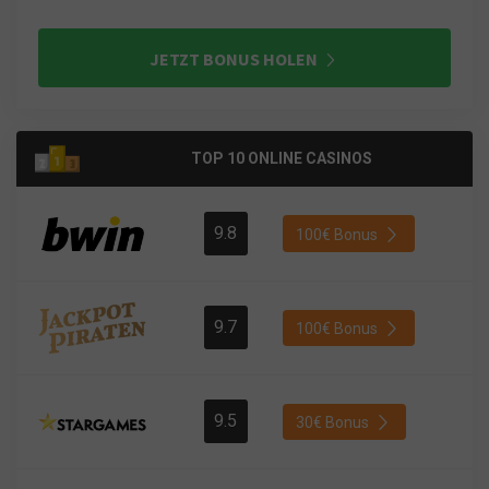
JETZT BONUS HOLEN
TOP 10 ONLINE CASINOS
9.8
100€ Bonus
9.7
100€ Bonus
9.5
30€ Bonus