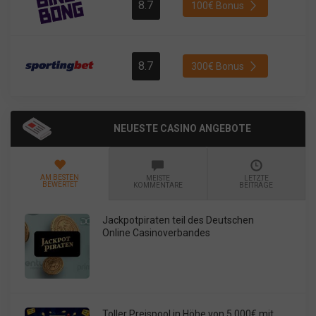
8.7
100€ Bonus
8.7
300€ Bonus
NEUESTE CASINO ANGEBOTE
AM BESTEN
MEISTE
LETZTE
BEWERTET
KOMMENTARE
BEITRÄGE
Jackpotpiraten teil des Deutschen
Online Casinoverbandes
Toller Preispool in Höhe von 5.000€ mit