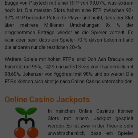
Bugga von Playtech mit einer RTP von 99,07%, was extrem
hoch ist. Die meisten Slots haben eine RTP zwischen 92-
97%. RTP bedeutet Return to Player und heißt, dass der Slot
über mehrere Millionen Umdrehungen 9x % der
eingenommen Beträge wieder an die Spieler verteilt. Es
kann aber sein, dass ein Spieler 70 % davon bekommt und
die anderen nur die restlichen 20+%.
Weitere Spiele mit hohen RTPs sind Ooh Aah Dracula von
Barcrest mit 99%, 1429 uncharted Seas von Thunderkick mit
98,60%, Jokerizer von Yggdrasil mit 98%, und so weiter. Die
RTPs können sich aber je nach Online Casino unterscheiden.
Online Casino Jackpots
In manchen Online Casinos können
Slots mit einem Jackpot gespielt
werden. Es ist zwar in der Theorie sehr
unwahrscheinlich, dass ein Spieler