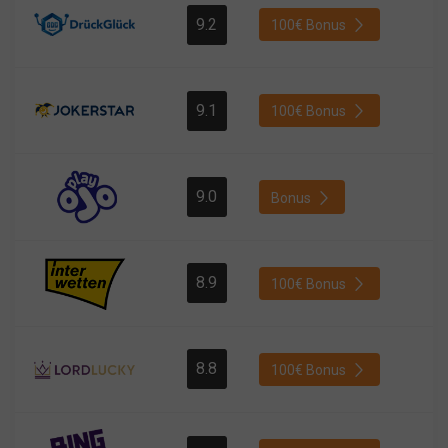
9.2
100€ Bonus
9.1
100€ Bonus
9.0
Bonus
8.9
100€ Bonus
8.8
100€ Bonus