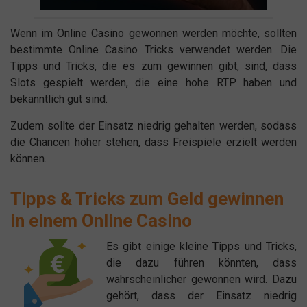
Wenn im Online Casino gewonnen werden möchte, sollten
bestimmte Online Casino Tricks verwendet werden. Die
Tipps und Tricks, die es zum gewinnen gibt, sind, dass
Slots gespielt werden, die eine hohe RTP haben und
bekanntlich gut sind.
Zudem sollte der Einsatz niedrig gehalten werden, sodass
die Chancen höher stehen, dass Freispiele erzielt werden
können.
Tipps & Tricks zum Geld gewinnen
in einem Online Casino
Es gibt einige kleine Tipps und Tricks,
die dazu führen könnten, dass
wahrscheinlicher gewonnen wird. Dazu
gehört, dass der Einsatz niedrig