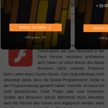
+ 50 F
BONUS SICHERN
BONUS 
Mögliche Probleme
AGB gelten. 18+
AGB ge
Obwohl die überwiegende Zahl der
Casinospiele auf allen Browsern in der
Flash Version meistens problemlos
läuft, haben vor allem Nutzer des Apple
Browsers Safari mitunter Probleme
beim Laden eines Casino-Spiels. Dies liegt allerdings nicht
unbedingt daran, dass die Spiele-Programmierer Fehler in
der Programmierung gemacht haben. Vielmehr ist meist ein
nicht aktualisiertes Flash PlugIn oder eine fehlendes
Update des Browsers schuld. Manchmal muss allerdings
auch die Version des Casino erst angepasst werden, wenn