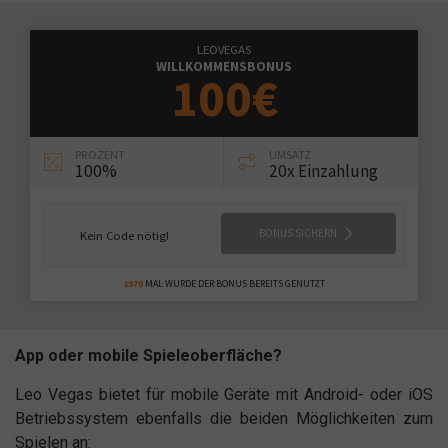
App oder mobile Spieleoberfläche?
Leo Vegas bietet für mobile Geräte mit Android- oder iOS
Betriebssystem ebenfalls die beiden Möglichkeiten zum
Spielen an: