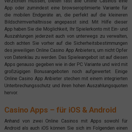
verzichten müssen, bieten fast alle Online Casinos eine
App oder zumindest eine browseroptimierte Variante für
die mobilen Endgeräte an, die perfekt auf die kleineren
Bildschirmverhältnisse angepasst sind. Mit Hilfe dieser
App haben Sie die Möglichkeit, Ihr Spielerkonto mit Ein- und
Auszahlungen jederzeit auch von unterwegs zu verwalten,
doch achten Sie vorher auf die Sicherheitsbestimmungen
des jeweiligen Online Casino App Anbieters, um nicht Opfer
von Datenklau zu werden. Das Spieleangebot ist auf diesen
Apps genauso gegeben wie in der PC Variante und wird mit
großzügigen Bonusangeboten noch aufgewertet. Einige
Online Casino App Anbieter stechen mit einem integrierten
Unterbrechungsschutz und ihren hohen Auszahlungsquoten
hervor.
Casino Apps – für iOS & Android
Anhand von zwei Online Casinos mit Apps sowohl für
Android als auch iOS können Sie sich im Folgenden einen