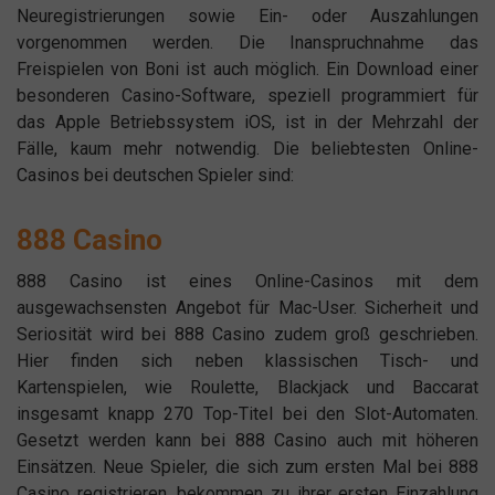
Neuregistrierungen sowie Ein- oder Auszahlungen
vorgenommen werden. Die Inanspruchnahme das
Freispielen von Boni ist auch möglich. Ein Download einer
besonderen Casino-Software, speziell programmiert für
das Apple Betriebssystem iOS, ist in der Mehrzahl der
Fälle, kaum mehr notwendig. Die beliebtesten Online-
Casinos bei deutschen Spieler sind:
888 Casino
888 Casino ist eines Online-Casinos mit dem
ausgewachsensten Angebot für Mac-User. Sicherheit und
Seriosität wird bei 888 Casino zudem groß geschrieben.
Hier finden sich neben klassischen Tisch- und
Kartenspielen, wie Roulette, Blackjack und Baccarat
insgesamt knapp 270 Top-Titel bei den Slot-Automaten.
Gesetzt werden kann bei 888 Casino auch mit höheren
Einsätzen. Neue Spieler, die sich zum ersten Mal bei 888
Casino registrieren, bekommen zu ihrer ersten Einzahlung