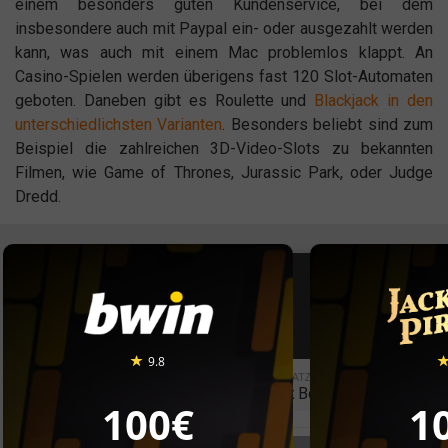
einem besonders guten Kundenservice, bei dem
insbesondere auch mit Paypal ein- oder ausgezahlt werden
kann, was auch mit einem Mac problemlos klappt. An
Casino-Spielen werden überigens fast 120 Slot-Automaten
geboten. Daneben gibt es Roulette und
Blackjack in den
unterschiedlichsten Varianten
. Besonders beliebt sind zum
Beispiel die zahlreichen 3D-Video-Slots zu bekannten
Filmen, wie Game of Thrones, Jurassic Park, oder Judge
Dredd.
9.8
100€
1