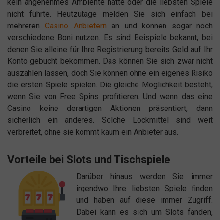
kein angenehmes Ambiente hatte oder die liebsten Spiele
nicht führte. Heutzutage melden Sie sich einfach bei
mehreren
Casino Anbietern
an und können sogar noch
verschiedene Boni nutzen. Es sind Beispiele bekannt, bei
denen Sie alleine für Ihre Registrierung bereits Geld auf Ihr
Konto gebucht bekommen. Das können Sie sich zwar nicht
auszahlen lassen, doch Sie können ohne ein eigenes Risiko
die ersten Spiele spielen. Die gleiche Möglichkeit besteht,
wenn Sie von Free Spins profitieren. Und wenn das eine
Casino keine derartigen Aktionen präsentiert, dann
sicherlich ein anderes. Solche Lockmittel sind weit
verbreitet, ohne sie kommt kaum ein Anbieter aus.
Vorteile bei Slots und Tischspiele
Darüber hinaus werden Sie immer
irgendwo Ihre liebsten Spiele finden
und haben auf diese immer Zugriff.
Dabei kann es sich um Slots fanden,