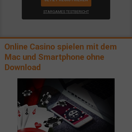
STARGAMES TESTBERICHT
Online Casino spielen mit dem
Mac und Smartphone ohne
Download