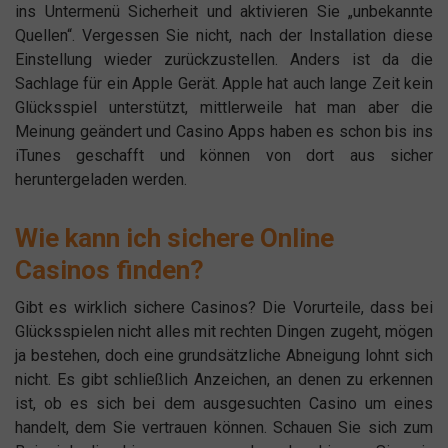
ins Untermenü Sicherheit und aktivieren Sie „unbekannte
Quellen“. Vergessen Sie nicht, nach der Installation diese
Einstellung wieder zurückzustellen. Anders ist da die
Sachlage für ein Apple Gerät. Apple hat auch lange Zeit kein
Glücksspiel unterstützt, mittlerweile hat man aber die
Meinung geändert und Casino Apps haben es schon bis ins
iTunes geschafft und können von dort aus sicher
heruntergeladen werden.
Wie kann ich sichere Online
Casinos finden?
Gibt es wirklich sichere Casinos? Die Vorurteile, dass bei
Glücksspielen nicht alles mit rechten Dingen zugeht, mögen
ja bestehen, doch eine grundsätzliche Abneigung lohnt sich
nicht. Es gibt schließlich Anzeichen, an denen zu erkennen
ist, ob es sich bei dem ausgesuchten Casino um eines
handelt, dem Sie vertrauen können. Schauen Sie sich zum