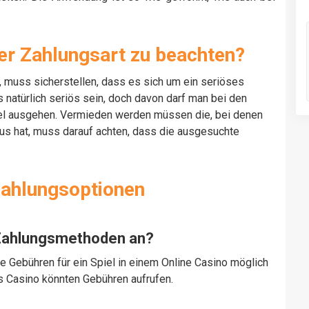
der Zahlungsart zu beachten?
l, muss sicherstellen, dass es sich um ein seriöses
natürlich seriös sein, doch davon darf man bei den
fel ausgehen. Vermieden werden müssen die, bei denen
us hat, muss darauf achten, dass die ausgesuchte
Zahlungsoptionen
 Zahlungsmethoden an?
Gebühren für ein Spiel in einem Online Casino möglich
s Casino könnten Gebühren aufrufen.