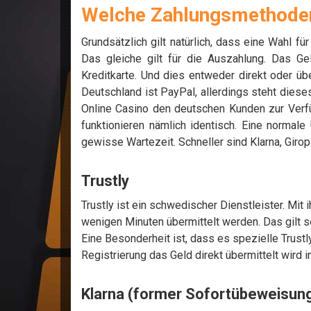
Welche Zahlungsmethoden
Grundsätzlich gilt natürlich, dass eine Wahl f
Das gleiche gilt für die Auszahlung. Das 
Kreditkarte. Und dies entweder direkt oder übe
Deutschland ist PayPal, allerdings steht dies
Online Casino den deutschen Kunden zur Verfüg
funktionieren nämlich identisch. Eine normal
gewisse Wartezeit. Schneller sind Klarna, Girop
Trustly
Trustly ist ein schwedischer Dienstleister. Mi
wenigen Minuten übermittelt werden. Das gilt so
Eine Besonderheit ist, dass es spezielle Trustl
Registrierung das Geld direkt übermittelt wird i
Klarna (former Sofortübeweisun