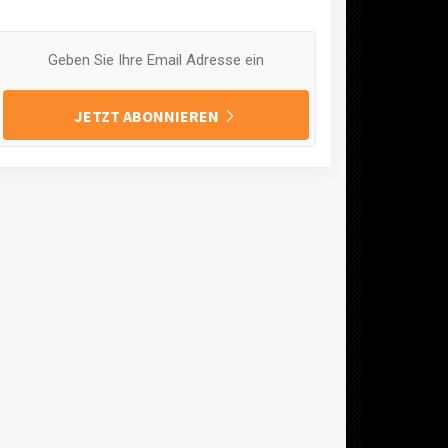
JETZT ABONNIEREN