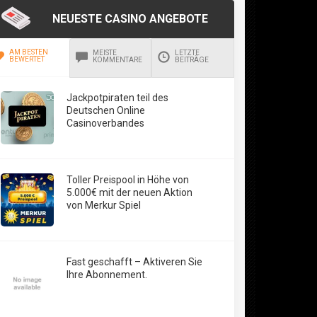
NEUESTE CASINO ANGEBOTE
AM BESTEN
MEISTE
LETZTE
BEWERTET
KOMMENTARE
BEITRÄGE
Jackpotpiraten teil des
Deutschen Online
Casinoverbandes
Toller Preispool in Höhe von
5.000€ mit der neuen Aktion
von Merkur Spiel
Fast geschafft – Aktiveren Sie
Ihre Abonnement.