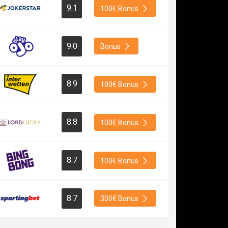
9.1
100€ Bonus
9.0
Bonus
8.9
100€ Bonus
8.8
100€ Bonus
8.7
100€ Bonus
8.7
300€ Bonus