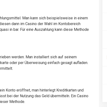
hlungsmittel. Man kann sich beispielsweise in einem
diesen dann im Casino der Wahl im Kontobereich
 quasi in bar. Für eine Auszahlung kann diese Methode
ieben werden. Man installiert sich auf seinem
karte oder per Überweisung einfach gesagt aufladen.
mittelt.
 ein Konto eröffnet, man hinterlegt Kreditkarten und
sst bei der Nutzung das Geld übermitteln. Ein Casino
dieser Methode.