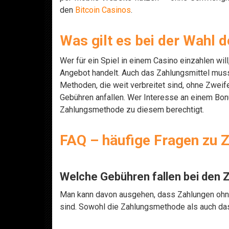
den
Bitcoin Casinos
.
Was gilt es bei der Wahl 
Wer für ein Spiel in einem Casino einzahlen wil
Angebot handelt. Auch das Zahlungsmittel muss 
Methoden, die weit verbreitet sind, ohne Zwei
Gebühren anfallen. Wer Interesse an einem Bon
Zahlungsmethode zu diesem berechtigt.
FAQ – häufige Fragen zu 
Welche Gebühren fallen bei den
Man kann davon ausgehen, dass Zahlungen ohne 
sind. Sowohl die Zahlungsmethode als auch da