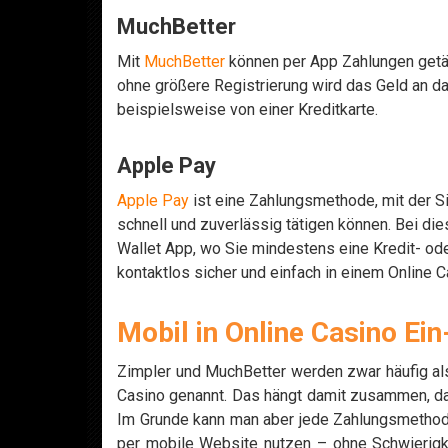
MuchBetter
Mit
MuchBetter
können per App Zahlungen getät
ohne größere Registrierung wird das Geld an das
beispielsweise von einer Kreditkarte.
Apple Pay
Apple Pay
ist eine Zahlungsmethode, mit der S
schnell und zuverlässig tätigen können. Bei di
Wallet App, wo Sie mindestens eine Kredit- od
kontaktlos sicher und einfach in einem Online 
Mobil in Online Casino Ei
Zimpler und MuchBetter werden zwar häufig al
Casino genannt. Das hängt damit zusammen, da
Im Grunde kann man aber jede Zahlungsmethod
per mobile Website nutzen – ohne Schwierigk