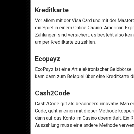
Kreditkarte
Vor allem mit der Visa Card und mit der Masterc
ein Spiel in einem Online Casino. American Exp
Zahlungen sind versichert, es besteht also kein 
um per Kreditkarte zu zahlen.
Ecopayz
EcoPayz ist eine Art elektronischer Geldbörse.
kann dann zum Beispiel über eine Kreditkarte di
Cash2Code
Cash2Code gilt als besonders innovativ. Man er
Code, geht in einen mit dieser Methode kooperi
dann auf das Konto im Casino übermittelt. Ein Ri
Auszahlung muss eine andere Methode verwen