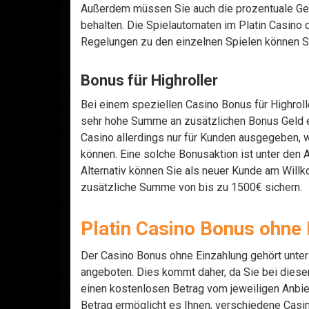
Außerdem müssen Sie auch die prozentuale Ge
behalten. Die Spielautomaten im Platin Casino 
Regelungen zu den einzelnen Spielen können Si
Bonus für Highroller
Bei einem speziellen Casino Bonus für Highroll
sehr hohe Summe an zusätzlichen Bonus Geld e
Casino allerdings nur für Kunden ausgegeben, 
können. Eine solche Bonusaktion ist unter den A
Alternativ können Sie als neuer Kunde am Wil
zusätzliche Summe von bis zu 1500€ sichern.
Platin Casino Bonus ohne 
Der Casino Bonus ohne Einzahlung gehört unter
angeboten. Dies kommt daher, da Sie bei dies
einen kostenlosen Betrag vom jeweiligen Anbi
Betrag ermöglicht es Ihnen, verschiedene Cas