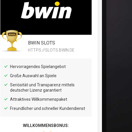
BWIN SLOTS
HTTPS://SLOTS.BWIN.DE
Hervorragendes Spielangebot
Große Auswahl an Spiele
Seriösität und Transparenz mittels
deutscher Lizenz garantiert
Attraktives Willkommenspaket
Freundlicher und schneller Kundendienst
WILLKOMMENSBONUS: