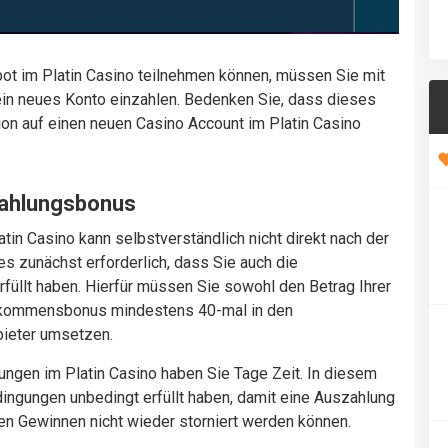
ot im Platin Casino teilnehmen können, müssen Sie mit
ein neues Konto einzahlen. Bedenken Sie, dass dieses
ion auf einen neuen Casino Account im Platin Casino
zahlungsbonus
in Casino kann selbstverständlich nicht direkt nach der
es zunächst erforderlich, dass Sie auch die
üllt haben. Hierfür müssen Sie sowohl den Betrag Ihrer
llkommensbonus mindestens 40-mal in den
bieter umsetzen.
ungen im Platin Casino haben Sie Tage Zeit. In diesem
ngungen unbedingt erfüllt haben, damit eine Auszahlung
ten Gewinnen nicht wieder storniert werden können.