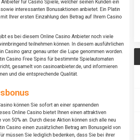
o Anbieter für Casino Spiele, welcher seinen Kunden ein
sowie interessanten Bonusaktionen anbietet. Ein Platin
 mit Ihrer ersten Einzahlung den Betrag auf Ihrem Casino
bt es bei diesem Online Casino Anbieter noch viele
winnbringend teilnehmen können. In diesem ausführlichen
tin Casino ganz genau unter die Lupe genommen worden.
atin Casino Free Spins für bestimmte Spielautomaten
icht, gesamelt von casinoanbieter.de, und informieren
nen und die entsprechende Qualität.
nsbonus
Casino können Sie sofort an einer spannenden
eses Online Casino bietet Ihnen einen attraktiven
von 50% an. Durch diese Aktion können sich alle neu
atin Casino einen zusätzlichen Betrag am Bonusgeld von
für müssen Sie lediglich bedenken, dass Sie bei ihrer