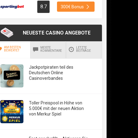
8.7
300€ Bonus
NEUESTE CASINO ANGEBOTE
AM BESTEN
MEISTE
LETZTE
BEWERTET
KOMMENTARE
BEITRÄGE
Jackpotpiraten teil des
Deutschen Online
Casinoverbandes
Toller Preispool in Höhe von
5.000€ mit der neuen Aktion
von Merkur Spiel