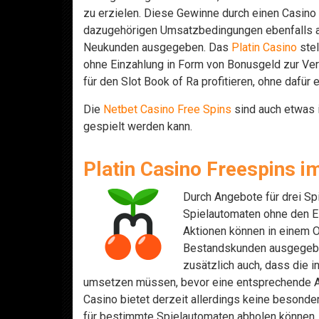
zu erzielen. Diese Gewinne durch einen Casino
dazugehörigen Umsatzbedingungen ebenfalls aus
Neukunden ausgegeben. Das
Platin Casino
stel
ohne Einzahlung in Form von Bonusgeld zur Ver
für den Slot Book of Ra profitieren, ohne dafür
Die
Netbet Casino Free Spins
sind auch etwas i
gespielt werden kann.
Platin Casino Freespins i
Durch Angebote für drei Spi
Spielautomaten ohne den E
Aktionen können in einem O
Bestandskunden ausgegeben
zusätzlich auch, dass die 
umsetzen müssen, bevor eine entsprechende A
Casino bietet derzeit allerdings keine besonde
für bestimmte Spielautomaten abholen können.