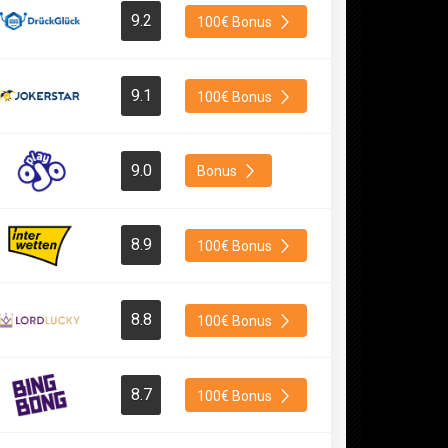
9.2
100€ Bonus
9.1
100€ Bonus
9.0
Bonus
8.9
100€ Bonus
8.8
100€ Bonus
8.7
100€ Bonus