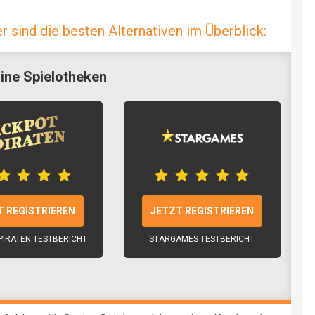
r sind die besten Alternativen im Überblick:
line Spielotheken
T REGISTRIEREN
JETZT REGISTRIEREN
IRATEN TESTBERICHT
STARGAMES TESTBERICHT