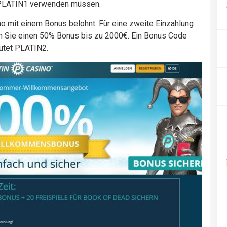
 PLATIN1 verwenden müssen.
no mit einem Bonus belohnt. Für eine zweite Einzahlung
Sie einen 50% Bonus bis zu 2000€. Ein Bonus Code
utet PLATIN2.