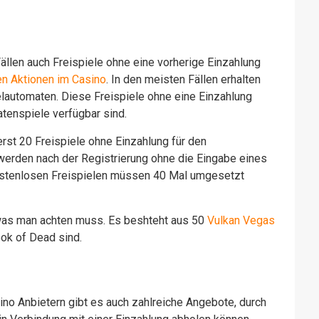
ällen auch Freispiele ohne eine vorherige Einzahlung
n Aktionen im Casino
. In den meisten Fällen erhalten
automaten. Diese Freispiele ohne eine Einzahlung
tenspiele verfügbar sind.
erst 20 Freispiele ohne Einzahlung für den
werden nach der Registrierung ohne die Eingabe eines
stenlosen Freispielen müssen 40 Mal umgesetzt
was man achten muss. Es beshteht aus 50
Vulkan Vegas
Book of Dead sind.
no Anbietern gibt es auch zahlreiche Angebote, durch