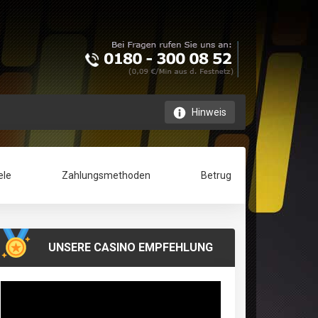
Hinweis
ele
Zahlungsmethoden
Betrug
UNSERE CASINO EMPFEHLUNG