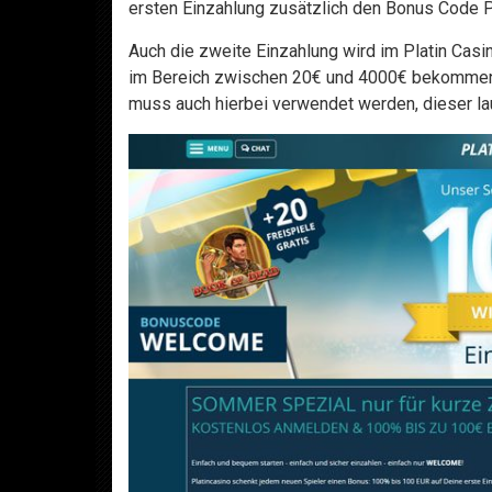
ersten Einzahlung zusätzlich den Bonus Code
Auch die zweite Einzahlung wird im Platin Casi
im Bereich zwischen 20€ und 4000€ bekommen 
muss auch hierbei verwendet werden, dieser la