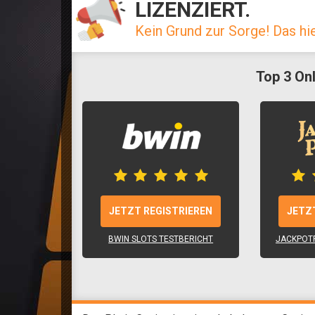
LIZENZIERT.
Kein Grund zur Sorge! Das hie
Top 3 On
JETZT REGISTRIEREN
JETZ
BWIN SLOTS TESTBERICHT
JACKPOTP