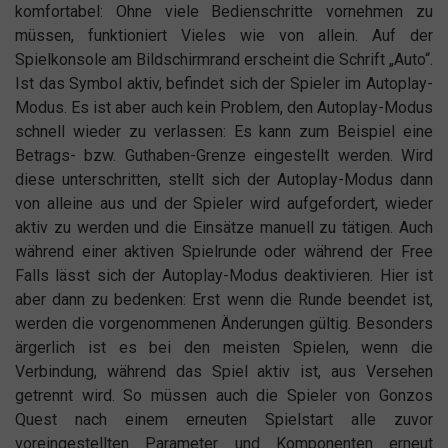
komfortabel: Ohne viele Bedienschritte vornehmen zu
müssen, funktioniert Vieles wie von allein. Auf der
Spielkonsole am Bildschirmrand erscheint die Schrift „Auto“.
Ist das Symbol aktiv, befindet sich der Spieler im Autoplay-
Modus. Es ist aber auch kein Problem, den Autoplay-Modus
schnell wieder zu verlassen: Es kann zum Beispiel eine
Betrags- bzw. Guthaben-Grenze eingestellt werden. Wird
diese unterschritten, stellt sich der Autoplay-Modus dann
von alleine aus und der Spieler wird aufgefordert, wieder
aktiv zu werden und die Einsätze manuell zu tätigen. Auch
während einer aktiven Spielrunde oder während der Free
Falls lässt sich der Autoplay-Modus deaktivieren. Hier ist
aber dann zu bedenken: Erst wenn die Runde beendet ist,
werden die vorgenommenen Änderungen gültig. Besonders
ärgerlich ist es bei den meisten Spielen, wenn die
Verbindung, während das Spiel aktiv ist, aus Versehen
getrennt wird. So müssen auch die Spieler von Gonzos
Quest nach einem erneuten Spielstart alle zuvor
voreingestellten Parameter und Komponenten erneut