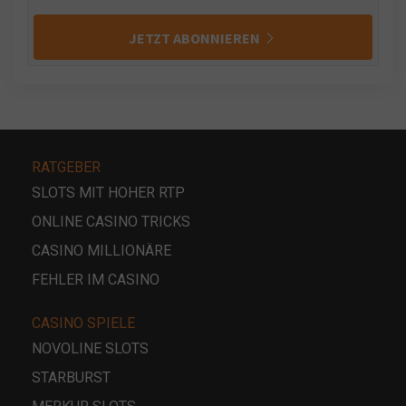
JETZT ABONNIEREN
RATGEBER
SLOTS MIT HOHER RTP
ONLINE CASINO TRICKS
CASINO MILLIONÄRE
FEHLER IM CASINO
CASINO SPIELE
NOVOLINE SLOTS
STARBURST