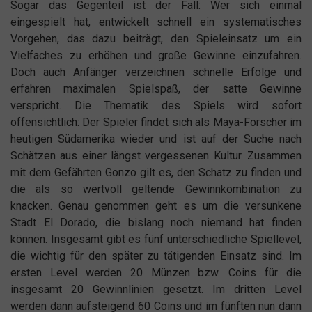
Sogar das Gegenteil ist der Fall: Wer sich einmal
eingespielt hat, entwickelt schnell ein systematisches
Vorgehen, das dazu beiträgt, den Spieleinsatz um ein
Vielfaches zu erhöhen und große Gewinne einzufahren.
Doch auch Anfänger verzeichnen schnelle Erfolge und
erfahren maximalen Spielspaß, der satte Gewinne
verspricht. Die Thematik des Spiels wird sofort
offensichtlich: Der Spieler findet sich als Maya-Forscher im
heutigen Südamerika wieder und ist auf der Suche nach
Schätzen aus einer längst vergessenen Kultur. Zusammen
mit dem Gefährten Gonzo gilt es, den Schatz zu finden und
die als so wertvoll geltende Gewinnkombination zu
knacken. Genau genommen geht es um die versunkene
Stadt El Dorado, die bislang noch niemand hat finden
können. Insgesamt gibt es fünf unterschiedliche Spiellevel,
die wichtig für den später zu tätigenden Einsatz sind. Im
ersten Level werden 20 Münzen bzw. Coins für die
insgesamt 20 Gewinnlinien gesetzt. Im dritten Level
werden dann aufsteigend 60 Coins und im fünften nun dann