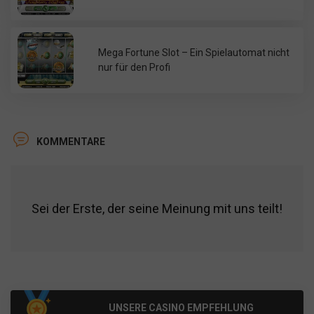
Mega Fortune Slot – Ein Spielautomat nicht
nur für den Profi
KOMMENTARE
Sei der Erste, der seine Meinung mit uns teilt!
UNSERE CASINO EMPFEHLUNG