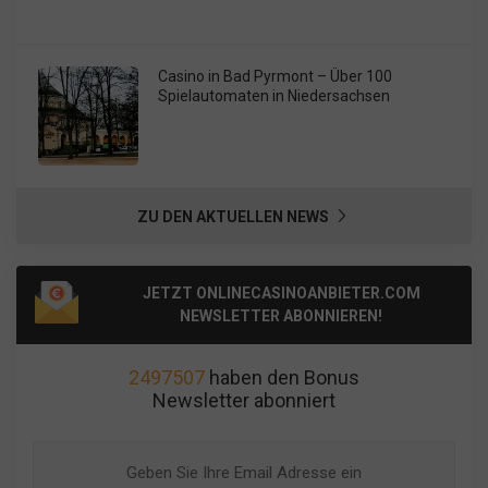
Casino in Bad Pyrmont – Über 100
Spielautomaten in Niedersachsen
ZU DEN AKTUELLEN NEWS
JETZT ONLINECASINOANBIETER.COM
NEWSLETTER ABONNIEREN!
2497507
haben den Bonus
Newsletter abonniert