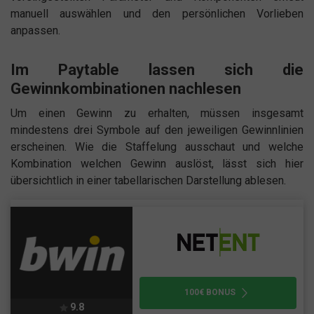
manuell auswählen und den persönlichen Vorlieben
anpassen.
Im Paytable lassen sich die
Gewinnkombinationen nachlesen
Um einen Gewinn zu erhalten, müssen insgesamt
mindestens drei Symbole auf den jeweiligen Gewinnlinien
erscheinen. Wie die Staffelung ausschaut und welche
Kombination welchen Gewinn auslöst, lässt sich hier
übersichtlich in einer tabellarischen Darstellung ablesen.
100€ BONUS
9.8