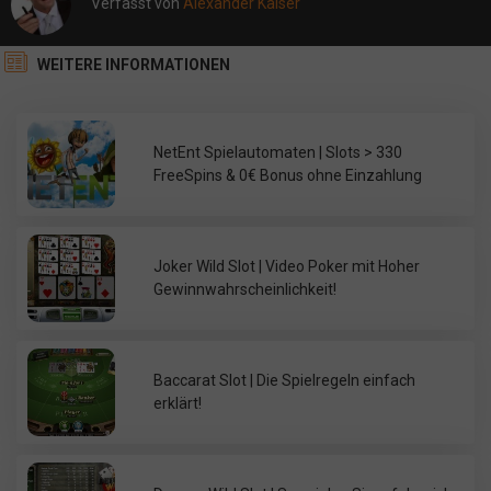
Verfasst von
Alexander Kaiser
WEITERE INFORMATIONEN
NetEnt Spielautomaten | Slots > 330
FreeSpins & 0€ Bonus ohne Einzahlung
Joker Wild Slot | Video Poker mit Hoher
Gewinnwahrscheinlichkeit!
Baccarat Slot | Die Spielregeln einfach
erklärt!