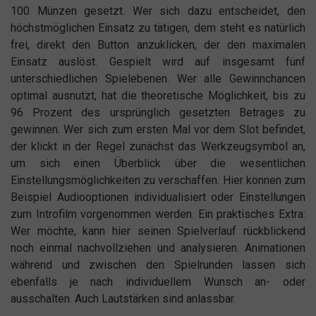
100 Münzen gesetzt. Wer sich dazu entscheidet, den
höchstmöglichen Einsatz zu tätigen, dem steht es natürlich
frei, direkt den Button anzuklicken, der den maximalen
Einsatz auslöst. Gespielt wird auf insgesamt fünf
unterschiedlichen Spielebenen. Wer alle Gewinnchancen
optimal ausnutzt, hat die theoretische Möglichkeit, bis zu
96 Prozent des ursprünglich gesetzten Betrages zu
gewinnen. Wer sich zum ersten Mal vor dem Slot befindet,
der klickt in der Regel zunächst das Werkzeugsymbol an,
um sich einen Überblick über die wesentlichen
Einstellungsmöglichkeiten zu verschaffen. Hier können zum
Beispiel Audiooptionen individualisiert oder Einstellungen
zum Introfilm vorgenommen werden. Ein praktisches Extra:
Wer möchte, kann hier seinen Spielverlauf rückblickend
noch einmal nachvollziehen und analysieren. Animationen
während und zwischen den Spielrunden lassen sich
ebenfalls je nach individuellem Wunsch an- oder
ausschalten. Auch Lautstärken sind anlassbar.