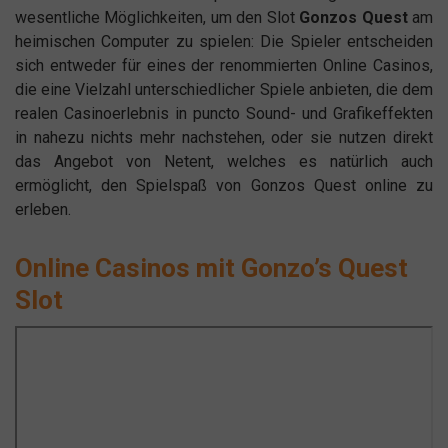
wesentliche Möglichkeiten, um den Slot
Gonzos Quest
am
heimischen Computer zu spielen: Die Spieler entscheiden
sich entweder für eines der renommierten Online Casinos,
die eine Vielzahl unterschiedlicher Spiele anbieten, die dem
realen Casinoerlebnis in puncto Sound- und Grafikeffekten
in nahezu nichts mehr nachstehen, oder sie nutzen direkt
das Angebot von Netent, welches es natürlich auch
ermöglicht, den Spielspaß von Gonzos Quest online zu
erleben.
Online Casinos mit Gonzo’s Quest
Slot