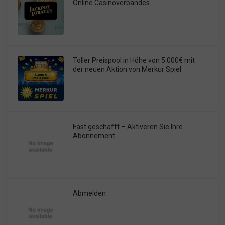
Online Casinoverbandes
Toller Preispool in Höhe von 5.000€ mit
der neuen Aktion von Merkur Spiel
Fast geschafft – Aktiveren Sie Ihre
Abonnement.
Abmelden