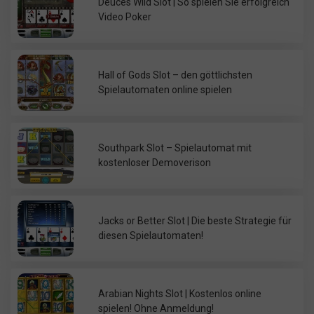
Deuces Wild Slot | So spielen Sie erfolgreich
Video Poker
Hall of Gods Slot – den göttlichsten
Spielautomaten online spielen
Southpark Slot – Spielautomat mit
kostenloser Demoverison
Jacks or Better Slot | Die beste Strategie für
diesen Spielautomaten!
Arabian Nights Slot | Kostenlos online
spielen! Ohne Anmeldung!