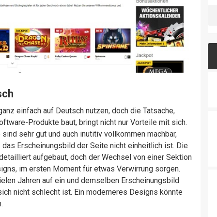
sch
ganz einfach auf Deutsch nutzen, doch die Tatsache,
tware-Produkte baut, bringt nicht nur Vorteile mit sich.
 sind sehr gut und auch inutitiv vollkommen machbar,
das Erscheinungsbild der Seite nicht einheitlich ist. Die
detailliert aufgebaut, doch der Wechsel von einer Sektion
signs, im ersten Moment für etwas Verwirrung sorgen.
 vielen Jahren auf ein und demselben Erscheinungsbild
 sich nicht schlecht ist. Ein moderneres Designs könnte
.