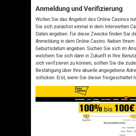
Anmeldung und Verifizierung
Wollen Sie das Angebot des Online Casinos n
Sie sich zunächst einmal in dem Interwetten Cas
Daten angeben. Für diese Zwecke finden Sie dir
Anmeldung in dem Online Casino. Neben Ihrem 
Geburtsdatum angeben. Suchen Sie sich im Ans
welchem Sie sich dann in Zukunft in Ihre Benut
sich verifzieren zu können, sollten Sie die zu
Bestätigung über Ihre akuelle angegebene Adr
schicken. Erst, wenn Sie dieser freigeschaltet 