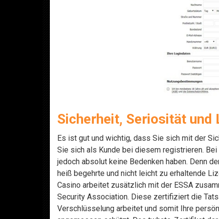
Sicherheit, Seriosität und
Es ist gut und wichtig, dass Sie sich mit der S
Sie sich als Kunde bei diesem registrieren. B
jedoch absolut keine Bedenken haben. Denn der 
heiß begehrte und nicht leicht zu erhaltende Li
Casino arbeitet zusätzlich mit der ESSA zusam
Security Association. Diese zertifiziert die Ta
Verschlüsselung arbeitet und somit Ihre persön