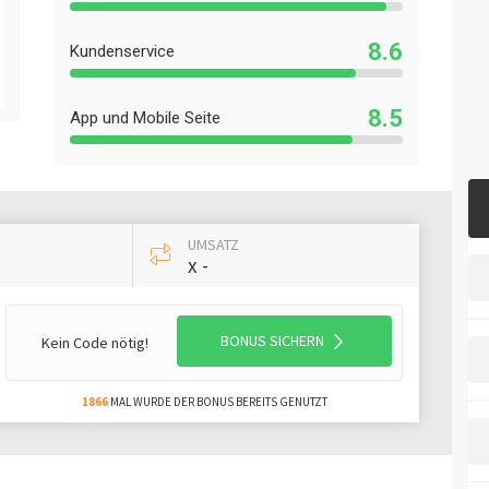
8.6
Kundenservice
8.5
App und Mobile Seite
UMSATZ
x -
BONUS SICHERN
Kein Code nötig!
1866
MAL WURDE DER BONUS BEREITS GENUTZT