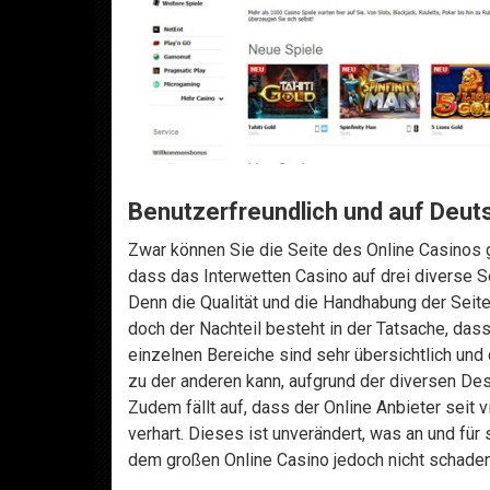
Benutzerfreundlich und auf Deut
Zwar können Sie die Seite des Online Casinos 
dass das Interwetten Casino auf drei diverse Sof
Denn die Qualität und die Handhabung der Seite
doch der Nachteil besteht in der Tatsache, dass 
einzelnen Bereiche sind sehr übersichtlich und 
zu der anderen kann, aufgrund der diversen De
Zudem fällt auf, dass der Online Anbieter seit
verhart. Dieses ist unverändert, was an und für
dem großen Online Casino jedoch nicht schaden