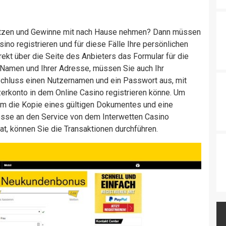
utzen und Gewinne mit nach Hause nehmen? Dann müssen
ino registrieren und für diese Fälle Ihre persönlichen
ekt über die Seite des Anbieters das Formular für die
Namen und Ihrer Adresse, müssen Sie auch Ihr
chluss einen Nutzernamen und ein Passwort aus, mit
zerkonto in dem Online Casino registrieren könne. Um
dem die Kopie eines gültigen Dokumentes und eine
esse an den Service von dem Interwetten Casino
hat, können Sie die Transaktionen durchführen.