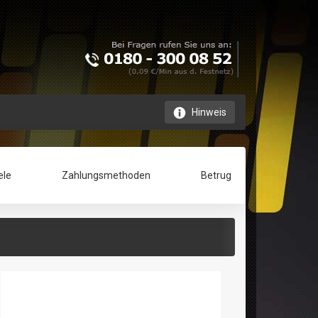
Hinweis
ele
Zahlungsmethoden
Betrug