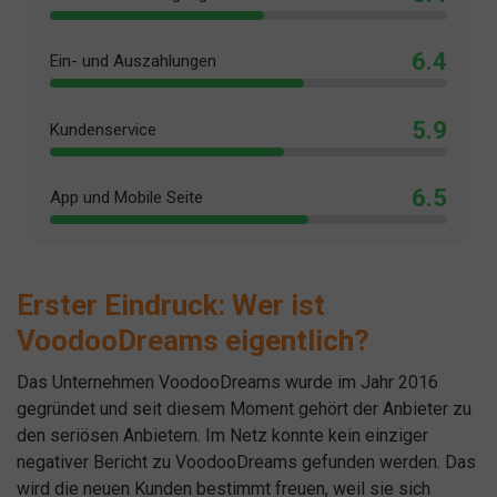
6.4
Ein- und Auszahlungen
5.9
Kundenservice
6.5
App und Mobile Seite
Erster Eindruck: Wer ist
VoodooDreams eigentlich?
Das Unternehmen VoodooDreams wurde im Jahr 2016
gegründet und seit diesem Moment gehört der Anbieter zu
den seriösen Anbietern. Im Netz konnte kein einziger
negativer Bericht zu VoodooDreams gefunden werden. Das
wird die neuen Kunden bestimmt freuen, weil sie sich