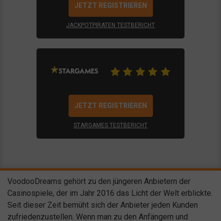
JETZT REGISTRIEREN
JACKPOTPIRATEN TESTBERICHT
JETZT REGISTRIEREN
STARGAMES TESTBERICHT
VoodooDreams gehört zu den jüngeren Anbietern der
Casinospiele, der im Jahr 2016 das Licht der Welt erblickte.
Seit dieser Zeit bemüht sich der Anbieter jeden Kunden
zufriedenzustellen. Wenn man zu den Anfängern und