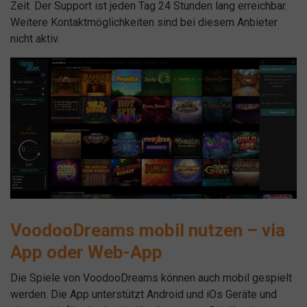
Zeit. Der Support ist jeden Tag 24 Stunden lang erreichbar.
Weitere Kontaktmöglichkeiten sind bei diesem Anbieter
nicht aktiv.
VoodooDreams mobil nutzen – via
App oder Web-App
Die Spiele von VoodooDreams können auch mobil gespielt
werden. Die App unterstützt Android und iOs Geräte und