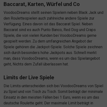
Baccarat, Karten, Würfel und Co
VoodooDreams stellt seinen Spielern neben Black Jack und
den Roulettespielen auch zahlreiche andere Spiele zur
Verfügung. Eines davon ist das Baccarat Spiel. Neben
Baccarat sind es auch Punto Banco, Red Dog und Craps
Spiele, die von vielen Kunden bei VoodooDreams gerne
gespielt werden. Zu dem umfangreichen Angebot der
Spiele gehören die Jackpot-Spiele. Solche Spiele zeichnen
sich durch besonders hohe Jackpots aus. Schnell merkt
man, dass VoodooDreams, wenn es um das Spielangebot
geht, Nichts dem Zufall überlassen hat.
Limits der Live Spiele
Die Limits unterscheiden sich bei VoodooDreams von Spiel
zu Spiel und von Tisch zu Tisch. Somit beträgt der minimale
Einsatz in den meisten Fällen bei 1 Euro, wenn es um das
deutsche Roulette geht. Der maximale Limit beträgt in