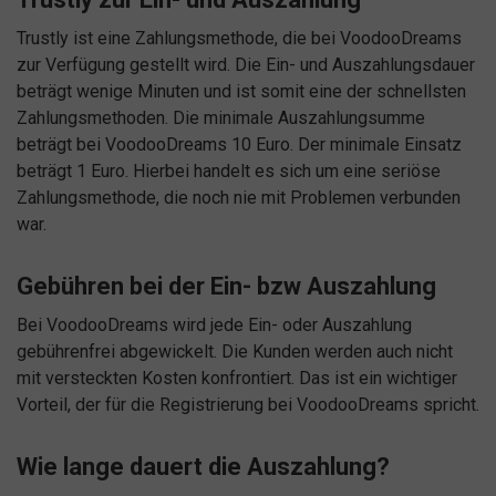
Trustly ist eine Zahlungsmethode, die bei VoodooDreams
zur Verfügung gestellt wird. Die Ein- und Auszahlungsdauer
beträgt wenige Minuten und ist somit eine der schnellsten
Zahlungsmethoden. Die minimale Auszahlungsumme
beträgt bei VoodooDreams 10 Euro. Der minimale Einsatz
beträgt 1 Euro. Hierbei handelt es sich um eine seriöse
Zahlungsmethode, die noch nie mit Problemen verbunden
war.
Gebühren bei der Ein- bzw Auszahlung
Bei VoodooDreams wird jede Ein- oder Auszahlung
gebührenfrei abgewickelt. Die Kunden werden auch nicht
mit versteckten Kosten konfrontiert. Das ist ein wichtiger
Vorteil, der für die Registrierung bei VoodooDreams spricht.
Wie lange dauert die Auszahlung?