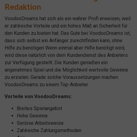
Redaktion
VoodooDreams hat sich als ein wahrer Profi erweisen, weil
er zahlreiche Vorteile und ein hohes Maß an Sicherheit für
den Kunden zu bieten hat. Das Gute bei VoodooDreams ist,
dass sich selbst ein Anfänger zurechtfinden kann, ohne
Hilfe zu benötigen Wenn einmal aber Hilfe benötigt wird,
wird diese natürlich von dem Kundendienst des Anbieters
zur Verfügung gestellt. Die Kunden genießen ein
angenehmes Spiel und die Möglichkeit wertvolle Gewinne
zu erzielen. Gerade solche Voraussetzungen machen
VoodooDreams zu einem Top-Anbieter.
Vorteile von VoodooDreams:
Breites Spielangebot
Hohe Gewinne
Seriöse Arbeitsweise
Zahlreiche Zahlungsmethoden