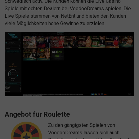
Schwedisch aktiv. Die Kunden können die Live Casino
Spiele mit echten Dealern bei VoodooDreams spielen. Die
Live Spiele stammen von NetEnt und bieten den Kunden
viele Möglichkeiten hohe Gewinne zu erzielen.
Angebot für Roulette
Zu den gängigsten Spielen von
VoodooDreams lassen sich auch