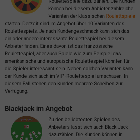
Roulettespiele dazu zählen. Die Kunden
können bei diesem Anbieter zahlreiche
Varianten der klassischen
Roulettspiele
starten. Derzeit sind im Angebot über 10 Varianten des
Roulettespiels. Je nach Kundengeschmack kann sich das
ein oder andere interessante Roulettespiel bei diesem
Anbieter finden. Eines davon ist das französische
Roulettespiel, aber auch Spiele wie zum Beispiel das
amerikanische und europäische Roulettespiel könnten für
die Spieler interessant sein. Neben solchen Varianten kann
der Kunde sich auch im VIP-Roulettespiel umschauen. In
diesem Fall stehen den Kunden mehrere Scheiben zur
Verfügung.
Blackjack im Angebot
Zu den beliebtesten Spielen des
Anbieters lässt sich auch Black Jack
dazuzählen. Die Kunden können in