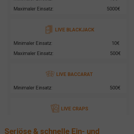
Maximaler Einsatz:
5000€
LIVE BLACKJACK
Minimaler Einsatz:
10€
Maximaler Einsatz:
500€
LIVE BACCARAT
Minimaler Einsatz:
500€
LIVE CRAPS
Minimaler Einsatz:
-
Seriöse & schnelle Ein- und