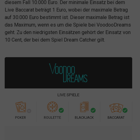
diesem Fall 10.000 Euro. Der minimale Einsatz bei dem
Live Baccarat beträgt 1 Euro, wobei der maximale Betrag
auf 30.000 Euro bestimmt ist. Dieser maximale Betrag ist
das Maximum, wenn es um die Spiele bei VoodooDreams
geht. Zu den niedrigsten Einsätzen gehört der Einsatz von
10 Cent, der bei dem Spiel Dream Catcher gilt.
LIVE SPIELE
POKER
ROULETTE
BLACKJACK
BACCARAT