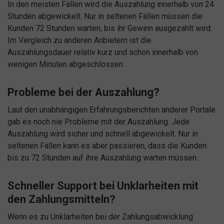
In den meisten Fällen wird die Auszahlung innerhalb von 24
Stunden abgewickelt. Nur in seltenen Fällen müssen die
Kunden 72 Stunden warten, bis ihr Gewinn ausgezahlt wird.
Im Vergleich zu anderen Anbietern ist die
Auszahlungsdauer relativ kurz und schon innerhalb von
wenigen Minuten abgeschlossen.
Probleme bei der Auszahlung?
Laut den unabhängigen Erfahrungsberichten anderer Portale
gab es noch nie Probleme mit der Auszahlung. Jede
Auszahlung wird sicher und schnell abgewickelt. Nur in
seltenen Fällen kann es aber passieren, dass die Kunden
bis zu 72 Stunden auf ihre Auszahlung warten müssen.
Schneller Support bei Unklarheiten mit
den Zahlungsmitteln?
Wenn es zu Unklarheiten bei der Zahlungsabwicklung