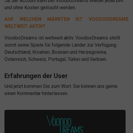
Ja, der Account kann bei VoodooDreams wieder jederzeit
und ohne Kosten gelöscht werden.
AUF WELCHEN MÄRKTEN IST VOODOODREAMS
WELTWEIT AKTIV?
VoodooDreams ist weltweit aktiv. VoodooDreams stellt
somit seine Spiele für folgende Länder zur Verfügung:
Deutschland, Kroatien, Bosnien und Herzegowina,
Österreich, Schweiz, Portugal, Türkei und Serbien.
Erfahrungen der User
Und jetzt kommen Sie zum Wort. Sie können uns gerne
einen Kommentar hinterlassen.