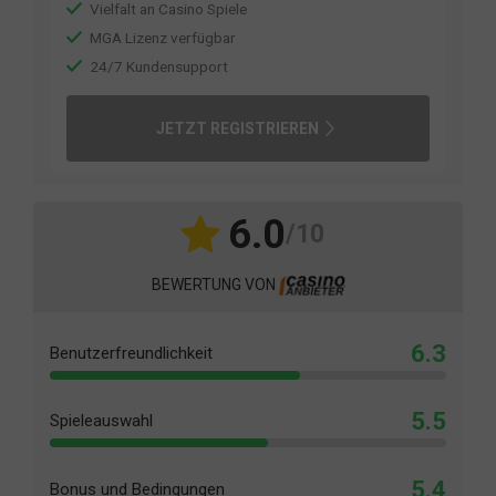
Vielfalt an Casino Spiele
MGA Lizenz verfügbar
24/7 Kundensupport
JETZT REGISTRIEREN
6.0
/10
BEWERTUNG VON
6.3
Benutzerfreundlichkeit
5.5
Spieleauswahl
5.4
Bonus und Bedingungen