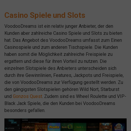
Casino Spiele und Slots
VoodooDreams ist ein relativ junger Anbieter, der den
Kunden aber zahlreiche Casino Spiele und Slots zu bieten
hat. Das Angebot des VoodooDreams umfasst zum Einen
Casinospiele und zum anderen Tischspiele. Die Kunden
haben somit die Möglichkeit zahlreiche Freispiele zu
ergattern und diese für ihren Vorteil zu nutzen. Die
einzelnen Slotspiele des Anbieters unterscheiden sich
durch ihre Gewinnlinien, Features, Jackpots und Freispiele,
die von VoodooDreams zur Verfügung gestellt werden. Zu
den gängigsten Slotspielen gehören Wild Nort, Starburst
und
Gonzos Quest
. Zudem sind es Wheel Roulette und VIP-
Black Jack Spiele, die den Kunden bei VoodooDreams
besonders gefallen.