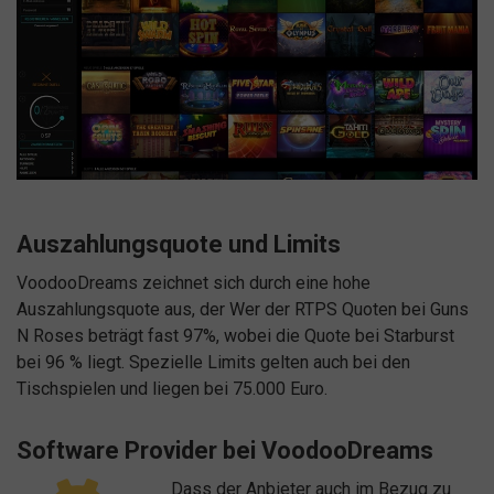
Auszahlungsquote und Limits
VoodooDreams zeichnet sich durch eine hohe
Auszahlungsquote aus, der Wer der RTPS Quoten bei Guns
N Roses beträgt fast 97%, wobei die Quote bei Starburst
bei 96 % liegt. Spezielle Limits gelten auch bei den
Tischspielen und liegen bei 75.000 Euro.
Software Provider bei VoodooDreams
Dass der Anbieter auch im Bezug zu