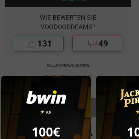
WIE BEWERTEN SIE
VOODOODREAMS?
131
49
WILLKOMMENSBONUS
BIS ZU 100€
+200 FREE SPINS
JETZT BONUS HOLEN
9.8
100€
1
PRO UND CONTRA