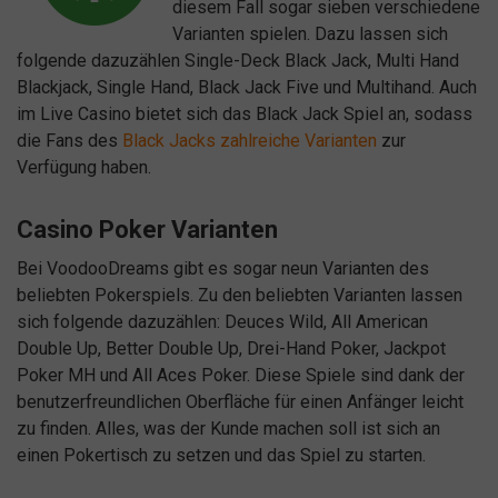
diesem Fall sogar sieben verschiedene
Varianten spielen. Dazu lassen sich
folgende dazuzählen Single-Deck Black Jack, Multi Hand
Blackjack, Single Hand, Black Jack Five und Multihand. Auch
im Live Casino bietet sich das Black Jack Spiel an, sodass
die Fans des
Black Jacks zahlreiche Varianten
zur
Verfügung haben.
Casino Poker Varianten
Bei VoodooDreams gibt es sogar neun Varianten des
beliebten Pokerspiels. Zu den beliebten Varianten lassen
sich folgende dazuzählen: Deuces Wild, All American
Double Up, Better Double Up, Drei-Hand Poker, Jackpot
Poker MH und All Aces Poker. Diese Spiele sind dank der
benutzerfreundlichen Oberfläche für einen Anfänger leicht
zu finden. Alles, was der Kunde machen soll ist sich an
einen Pokertisch zu setzen und das Spiel zu starten.