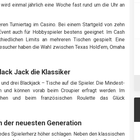
ird einmal jährlich eine Woche fast rund um die Uhr an
ren Turniertag im Casino. Bei einem Startgeld von zehn
Event auch für Hobbyspieler bestens geeignet. Im Cash
hiedlichen Limits an mehreren Tischen gespielt. Eine
e Besucher haben die Wahl zwischen Texas Hold’em, Omaha
lack Jack die Klassiker
nd drei Blackjack – Tische auf die Spieler. Die Mindest-
ch und können vorab beim Croupier erfragt werden. Im
chen und beim französischen Roulette das Glück
n der neuesten Generation
jedes Spielerherz höher schlagen. Neben den klassischen