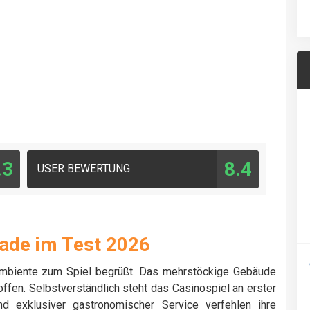
.3
8.4
USER BEWERTUNG
ade im Test 2026
Ambiente zum Spiel begrüßt. Das mehrstöckige Gebäude
ffen. Selbstverständlich steht das Casinospiel an erster
und exklusiver gastronomischer Service verfehlen ihre