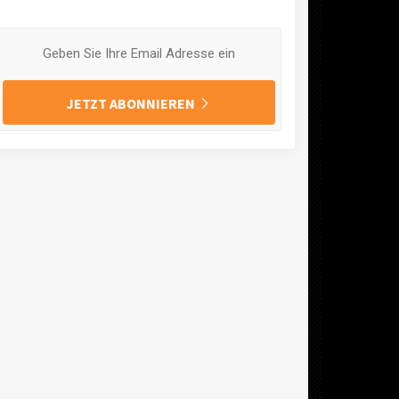
JETZT ABONNIEREN