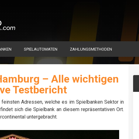
ANKEN
SPIELAUTOMATEN
ZAHLUNGSMETHODEN
Hamburg – Alle wichtigen
ve Testbericht
 feinsten Adressen, welche es im Spielbanken Sektor in
findet sich die Spielbank an diesem repräsentativen Ort.
continental untergebracht.