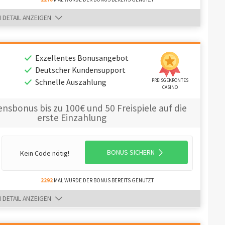
M DETAIL ANZEIGEN
Exzellentes Bonusangebot
Deutscher Kundensupport
JA
Schnelle Auszahlung
PREISGEKRÖNTES
CASINO
Poker
sbonus bis zu 100€ und 50 Freispiele auf die
erste Einzahlung
BONUS SICHERN
Kein Code nötig!
24/7 Live Chat support
2292
MAL WURDE DER BONUS BEREITS GENUTZT
M DETAIL ANZEIGEN