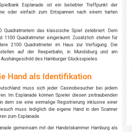
Spielbank Esplanade ist ein beliebter Treffpunkt der
ine oder einfach zum Entspannen nach einem harten
 Quadratmetern das klassische Spiel zelebriert. Dem
 1100 Quadratmeter eingeräumt. Zusätzlich stehen für
itere 2100 Quadratmeter im Haus zur Verfügung. Die
nstellen auf der Reeperbahn, in Mundsburg und am
s Aushängeschild des Hamburger Glücksspieles.
e Hand als Identifikation
eutschland muss sich jeder Casinobesucher bei jedem
eren. Im Esplanade können Spieler diesen zeitraubenden
n dem sie eine einmalige Registrierung inklusive einer
such muss lediglich die eigene Hand in den Scanner
üren zum Esplanade.
planade gemeinsam mit der Handelskammer Hamburg als