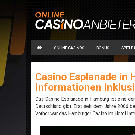
ONLINE CASINOS
BONUS
SPIELB
Casino Esplanade in 
Informationen inklusi
Das Casino Esplanade in Hamburg ist eine der
Deutschland gibt. Erst seit dem Jahre 2006 be
Vorher war das Hamburger Casino im Hotel Inter