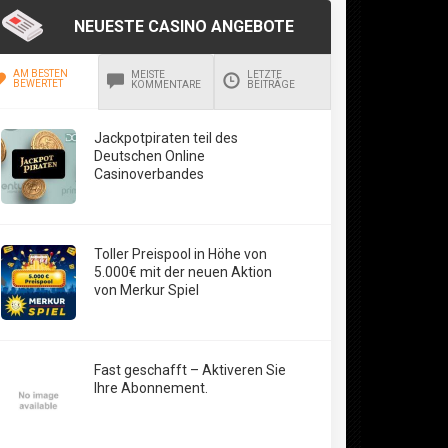
NEUESTE CASINO ANGEBOTE
AM BESTEN
MEISTE
LETZTE
BEWERTET
KOMMENTARE
BEITRÄGE
Jackpotpiraten teil des
Deutschen Online
Casinoverbandes
Toller Preispool in Höhe von
5.000€ mit der neuen Aktion
von Merkur Spiel
Fast geschafft – Aktiveren Sie
Ihre Abonnement.