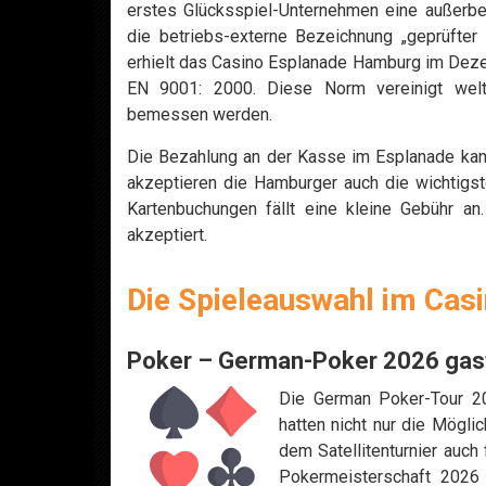
erstes Glücksspiel-Unternehmen eine außerbet
die betriebs-ex­ter­ne Bezeichnung „geprüfte
erhielt das Casino Esplanade Hamburg im Dezem
EN 9001: 2000. Diese Norm vereinigt weltw
bemessen werden.
Die Bezahlung an der Kasse im Esplanade kann
akzeptieren die Hamburger auch die wichtigst
Kartenbuchungen fällt eine kleine Gebühr a
akzeptiert.
Die Spieleauswahl im Ca
Poker – German-Poker 2026 gast
Die German Poker-Tour 20
hatten nicht nur die Mögli
dem Satellitenturnier auch
Pokermeisterschaft 2026