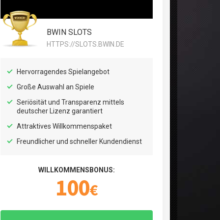
BWIN SLOTS
HTTPS://SLOTS.BWIN.DE
Hervorragendes Spielangebot
Große Auswahl an Spiele
Seriösität und Transparenz mittels
deutscher Lizenz garantiert
Attraktives Willkommenspaket
Freundlicher und schneller Kundendienst
WILLKOMMENSBONUS:
100
€