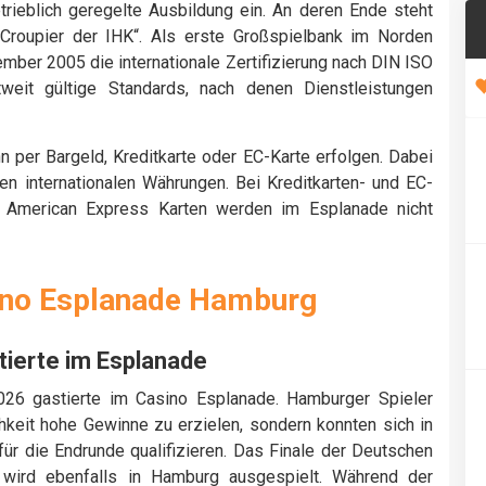
rieblich geregelte Ausbildung ein. An deren Ende steht
r Croupier der IHK“. Als erste Großspielbank im Norden
ber 2005 die internationale Zertifizierung nach DIN ISO
eit gültige Standards, nach denen Dienstleistungen
 per Bargeld, Kreditkarte oder EC-Karte erfolgen. Dabei
en internationalen Währungen. Bei Kreditkarten- und EC-
n. American Express Karten werden im Esplanade nicht
sino Esplanade Hamburg
ierte im Esplanade
26 gastierte im Casino Esplanade. Hamburger Spieler
chkeit hohe Gewinne zu erzielen, sondern konnten sich in
 für die Endrunde qualifizieren. Das Finale der Deutschen
 wird ebenfalls in Hamburg ausgespielt. Während der