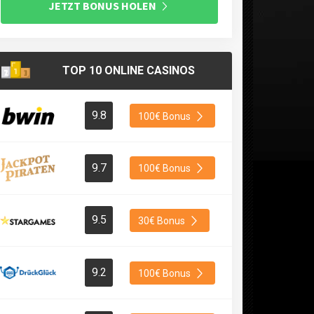
JETZT BONUS HOLEN
TOP 10 ONLINE CASINOS
9.8
100€ Bonus
9.7
100€ Bonus
9.5
30€ Bonus
9.2
100€ Bonus