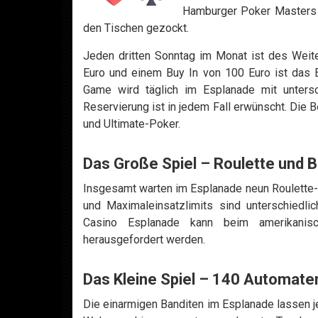
Hamburger Poker Masters w
den Tischen gezockt.
Jeden dritten Sonntag im Monat ist des Weite
Euro und einem Buy In von 100 Euro ist das 
Game wird täglich im Esplanade mit untersc
Reservierung ist in jedem Fall erwünscht. Di
und Ultimate-Poker.
Das Große Spiel – Roulette und B
Insgesamt warten im Esplanade neun Roulette- u
und Maximaleinsatzlimits sind unterschiedli
Casino Esplanade kann beim amerikanis
herausgefordert werden.
Das Kleine Spiel – 140 Automate
Die einarmigen Banditen im Esplanade lassen 