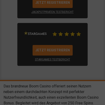
JETZT REGISTRIEREN
JACKPOTPIRATEN TESTBERICHT
JETZT REGISTRIEREN
STARGAMES TESTBERICHT
Das brandneue Boom Casino offeriert seinen Nutzern
neben einem durchdachten Konzept mit perfekter
Nutzerfreundlichkeit, auch einen exzellenten Boom Casino
Bonus. Begleitet wird das Angebot von 250 Free Spins.