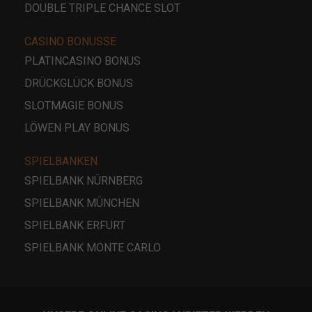
DOUBLE TRIPLE CHANCE SLOT
CASINO BONUSSE
PLATINCASINO BONUS
DRÜCKGLÜCK BONUS
SLOTMAGIE BONUS
LÖWEN PLAY BONUS
SPIELBANKEN
SPIELBANK NÜRNBERG
SPIELBANK MÜNCHEN
SPIELBANK ERFURT
SPIELBANK MONTE CARLO