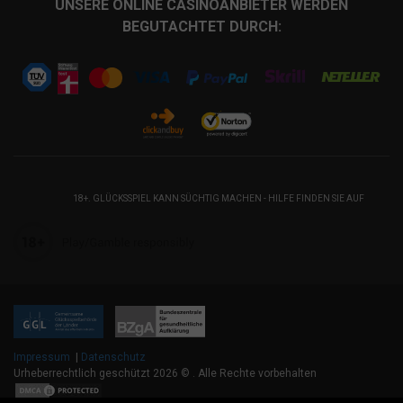
UNSERE ONLINE CASINOANBIETER WERDEN
BEGUTACHTET DURCH:
18+. GLÜCKSSPIEL KANN SÜCHTIG MACHEN - HILFE FINDEN SIE AUF
Impressum
|
Datenschutz
Urheberrechtlich geschützt 2026 © . Alle Rechte vorbehalten