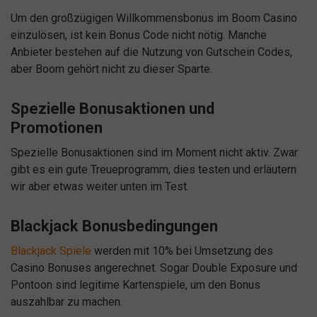
Um den großzügigen Willkommensbonus im Boom Casino
einzulösen, ist kein Bonus Code nicht nötig. Manche
Anbieter bestehen auf die Nutzung von Gutschein Codes,
aber Boom gehört nicht zu dieser Sparte.
Spezielle Bonusaktionen und
Promotionen
Spezielle Bonusaktionen sind im Moment nicht aktiv. Zwar
gibt es ein gute Treueprogramm, dies testen und erläutern
wir aber etwas weiter unten im Test.
Blackjack Bonusbedingungen
Blackjack Spiele
werden mit 10% bei Umsetzung des
Casino Bonuses angerechnet. Sogar Double Exposure und
Pontoon sind legitime Kartenspiele, um den Bonus
auszahlbar zu machen.