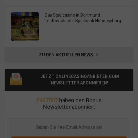
Das Spielcasino in Dortmund –
Testbericht der Spielbank Hohensyburg
ZU DEN AKTUELLEN NEWS
JETZT ONLINECASINOANBIETER.COM
NEWSLETTER ABONNIEREN!
2497507
haben den Bonus
Newsletter abonniert