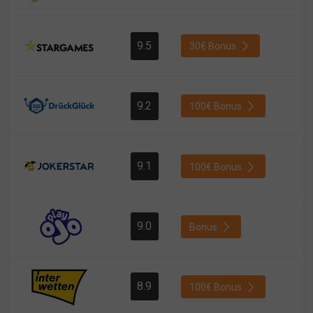
9.5
30€ Bonus
9.2
100€ Bonus
9.1
100€ Bonus
9.0
Bonus
8.9
100€ Bonus