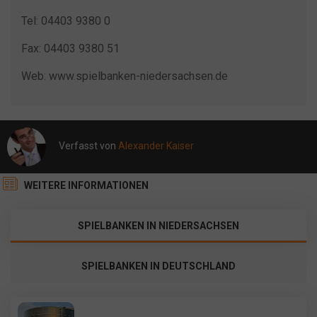
Tel: 04403 9380 0
Fax: 04403 9380 51
Web: www.spielbanken-niedersachsen.de
Verfasst von
Alexander Kaiser
WEITERE INFORMATIONEN
SPIELBANKEN IN NIEDERSACHSEN
SPIELBANKEN IN DEUTSCHLAND