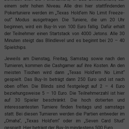
einem sehr hohen Niveau. Alle drei hier stattfindenden
Pokertuniere werden im „Texas Hold’em No Limit Freeze-
out“ Modus ausgetragen. Die Tuniere, die um 20 Uhr
beginnen, wird ein Buy-In von 100 Euro fällig. Dafür erhält
der Teilnehmer einen Startstack von 4000 Jetons. Alle 30
Minuten steigt das Blindlevel und es beginnt bei 20 – 40
Spielchips.
Jeweils am Dienstag, Freitag, Samstag sowie nach den
Turnieren, kommen die Cashgamer auf ihre Kosten. An den
meisten Tischen wird dann „Texas Hold’em No Limit“
gespielt. Das Buy-In beträgt dann 250 Euro und ist nach
oben offen. Die Blinds sind festgelegt auf 2 – 4 Euro
beziehungsweise 5 – 10 Euro. Die Teilnehmerzahl ist hier
auf 30 Spieler beschränkt. Die hoch dotierten und
interessantesten Turniere finden freitags und samstags
statt. Bei diesen Turnieren werden die Partien entweder im
„Omaha“, „Texas Hold’em“ oder im „Seven Card Stud“
gespielt. Hier beträgt der Buy-In mindestens 500 Euro.