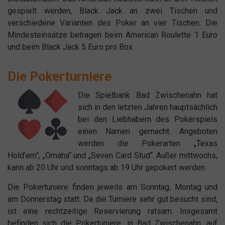
gespielt werden, Black Jack an zwei Tischen und
verschiedene Varianten des Poker an vier Tischen. Die
Mindesteinsätze betragen beim American Roulette 1 Euro
und beim Black Jack 5 Euro pro Box.
Die Pokerturniere
Die Spielbank Bad Zwischenahn hat
sich in den letzten Jahren hauptsächlich
bei den Liebhabern des Pokerspiels
einen Namen gemacht. Angeboten
werden die Pokerarten „Texas
Hold’em“, „Omaha“ und „Seven Card Stud“. Außer mittwochs,
kann ab 20 Uhr und sonntags ab 19 Uhr gepokert werden.
Die Pokertuniere finden jeweils am Sonntag, Montag und
am Donnerstag statt. Da die Turniere sehr gut besucht sind,
ist eine rechtzeitige Reservierung ratsam. Insgesamt
befinden sich die Pokertuniere, in Bad Zwischenahn, auf