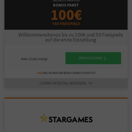
2278
MAL WURDE DER BONUS BEREITS GENUTZT
CASINO IM DETAIL ANZEIGEN
LIZENZEN
ZAHLUNGSMETHODEN
Nein
LIVE CASINO
TISCHSPIELE