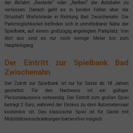
der Abfahrt „Rastede“ oder „Nethen“ die Autobahn zu
verlassen. Danach geht es in beiden Fällen über die
Ortschaft Wiefelstede in Richtung Bad Zwischenahn. Die
Parkmöglichkeiten befinden sich in unmittelbarer Nähe der
Spielbank, auf einem großzügig angelegten Parkplatz. Von
dort aus sind es nur noch wenige Meter bis zum
Haupteingang.
Der Eintritt zur Spielbank Bad
Zwischenahn
Der Zutritt zur Spielbank ist nur für Gäste ab 18 Jahren
gestattet. Für den Nachweis ist ein gültiger
Personalausweis notwendig. Der Eintritt zum großen Spiel
beträgt 2 Euro, während der Einlass zu dem Automatensaal
kostenlos ist. Das klassische Spiel ist für Gäste mit
Mobilitätseinschränkungen barrierefrei möglich.