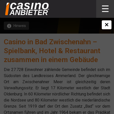
✕
Hinweis
Casino in Bad Zwischenahn –
Spielbank, Hotel & Restaurant
zusammen in einem Gebäude
Die 27.728 Einwohner zählende Gemeinde befindet sich im
Südosten des Landkreises Ammerland. Der gleichnamige
Ort am Zwischenahner Meer ist gleichzeitig deren
Verwaltungssitz. Er liegt 17 Kilometer westlich der Stadt
Oldenburg. In 60 Kilometer nördlicher Richtung befindet sich
die Nordsee und 80 Kilometer westlich die niederländische
Grenze. Seit 1919 darf der Ort den Zusatz „Bad“ vor dem
Ortsnamen führen und im Jahr 1964 bekam er das Prädikat