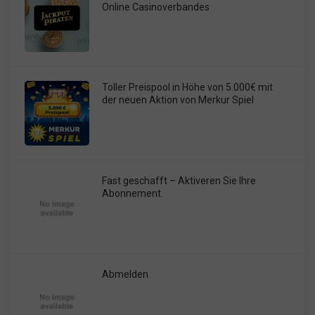
Online Casinoverbandes
Toller Preispool in Höhe von 5.000€ mit
der neuen Aktion von Merkur Spiel
Fast geschafft – Aktiveren Sie Ihre
Abonnement.
Abmelden