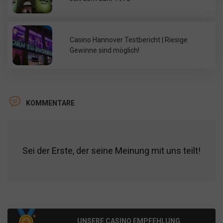
Casino Hannover Testbericht | Riesige
Gewinne sind möglich!
KOMMENTARE
Sei der Erste, der seine Meinung mit uns teilt!
UNSERE CASINO EMPFEHLUNG