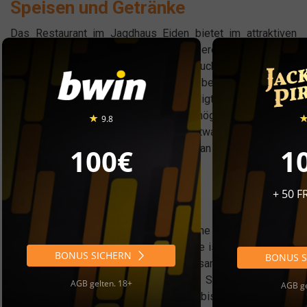
Speisen und Getränke
Das Restaurant im Jagdhaus Eiden bietet im attraktiven
Ambiente eine regionale Küche an, zubereitet aus frischen
Spezialitäten. Je nach Menü, ist damit auch ein freien Zutritt
zur Spielbank mit beinhaltet. Zudem bekommt der Gast
Jetons von bis zu 10 Euro ausgehändigt. An der internen
Bar der Spielbank ist es außerdem möglich Getränke zu
9.8
sich zu nehmen, ohne dabei irgend etwas zu verpassen.
Ebenfalls können während des Spiels an den Spieltischen
100€
1
Getränkewünsche geäußert werden.
+ 50 F
Öffnungszeiten
Die Spielbank ist über die ganze Woche hin geöffnet. Die
Räumlichkeiten für die Automatenspiele ist jeweils von 14
BONUS SICHERN
BONUS 
Uhr bis 01.30 Uhr und freitags sowie samstags bis 02.00
Uhr für das Publikum zugänglich. Spielbeginn beim
AGB gelten. 18+
AGB ge
klassischen Spiel ist jeweils um 16 Uhr bis 02.00 Uhr.