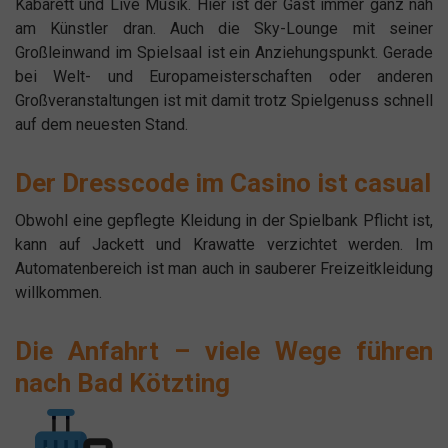
Kabarett und Live Musik. Hier ist der Gast immer ganz nah
am Künstler dran. Auch die Sky-Lounge mit seiner
Großleinwand im Spielsaal ist ein Anziehungspunkt. Gerade
bei Welt- und Europameisterschaften oder anderen
Großveranstaltungen ist mit damit trotz Spielgenuss schnell
auf dem neuesten Stand.
Der Dresscode im Casino ist casual
Obwohl eine gepflegte Kleidung in der Spielbank Pflicht ist,
kann auf Jackett und Krawatte verzichtet werden. Im
Automatenbereich ist man auch in sauberer Freizeitkleidung
willkommen.
Die Anfahrt – viele Wege führen
nach Bad Kötzting