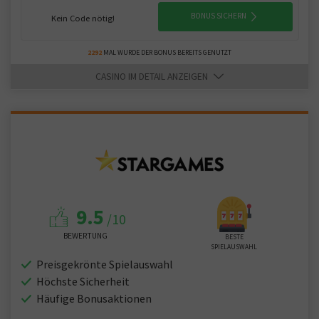
CASINO IM DETAIL ANZEIGEN
LIZENZEN
JACKPOTPIRATEN
BONUS PAKET
100€
ZAHLUNGSMETHODEN
Nein
LIVE CASINO
+50 FREISPIELE
TISCHSPIELE
Willkommensbonus bis zu 100€ und 50 Freispie
9.5
auf die erste Einzahlung
SOFTWAREANBIETER
/10
BEWERTUNG
BESTE
MOBILE APPS
SPIELAUSWAHL
Preisgekrönte Spielauswahl
Email:
service@jackpotpiraten.de
24/7 Live
BONUS SICHERN
Kein Code nötig!
KUNDENDIENST
Chat support
Höchste Sicherheit
Häufige Bonusaktionen
2292
MAL WURDE DER BONUS BEREITS GENUTZT