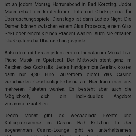
100€
Baccarat, Blackjack
TISCHSPIELE
ist an jedem Montag Herrenabend in Bad Kötzting. Jeder
Mann erhält ein kostenfreies Pils und Glücksjetons für
SOFTWAREANBIETER
Überraschungsspiele. Dienstags ist dann Ladies Night. Die
+110 FREISPIELE
Damen können zwischen einem Glas Prosecco, einem Glas
MOBILE APPS
10 Freispiele nach der Registrierung und bis z
Sekt oder einem kleinen Präsent wählen. Auch sie erhalten
Email:
hilfe@stargames.de
24/7 Live Chat
100 Freispiele + 100€ Willkommensbonus
KUNDENDIENST
Glücksjetons für Überraschungsspiele.
support
Außerdem gibt es an jedem ersten Dienstag im Monat Live
BONUS SICHERN
Piano Musik im Spielsaal. Der Mittwoch steht ganz im
Kein Code nötig!
Zeichen des Cocktails. Jedes handgemixte Getränk kostet
dann nur 4,80 Euro. Außerdem bietet das Casino
7258
MAL WURDE DER BONUS BEREITS GENUTZT
verschieden Geschenkgutscheine an. Hier kann man aus
mehreren Paketen wählen. Es besteht aber auch die
Möglichkeit, sich ein individuelles Angebot
zusammenzustellen.
Jeden Monat gibt es wechselnde Events und
Kulturprogramme im Casino Bad Kötzting. In der
sogenannten Casino-Lounge gibt es unterhaltsames