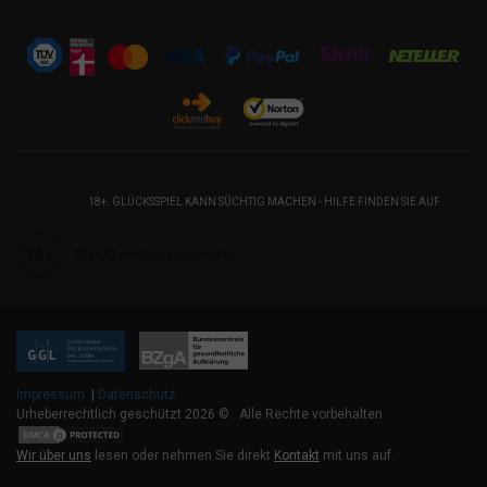
18+. GLÜCKSSPIEL KANN SÜCHTIG MACHEN - HILFE FINDEN SIE AUF
Impressum
|
Datenschutz
Urheberrechtlich geschützt 2026 © . Alle Rechte vorbehalten
Wir über uns
lesen oder nehmen Sie direkt
Kontakt
mit uns auf.