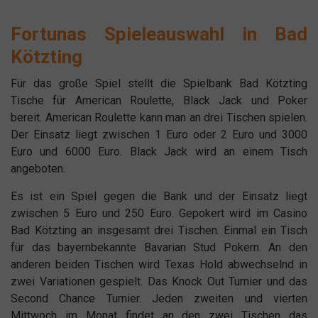
Fortunas Spieleauswahl in Bad
Kötzting
Für das große Spiel stellt die Spielbank Bad Kötzting
Tische für American Roulette, Black Jack und Poker
bereit. American Roulette kann man an drei Tischen spielen.
Der Einsatz liegt zwischen 1 Euro oder 2 Euro und 3000
Euro und 6000 Euro. Black Jack wird an einem Tisch
angeboten.
Es ist ein Spiel gegen die Bank und der Einsatz liegt
zwischen 5 Euro und 250 Euro. Gepokert wird im Casino
Bad Kötzting an insgesamt drei Tischen. Einmal ein Tisch
für das bayernbekannte Bavarian Stud Pokern. An den
anderen beiden Tischen wird Texas Hold abwechselnd in
zwei Variationen gespielt. Das Knock Out Turnier und das
Second Chance Turnier. Jeden zweiten und vierten
Mittwoch im Monat findet an den zwei Tischen das