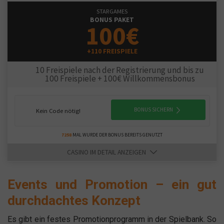
CASINO IM DETAIL ANZEIGEN
LIZENZEN
Events und Promotion – ein gut
ZAHLUNGSMETHODEN
durchdachtes Konzept
Nein
LIVE CASINO
STARGAMES
Es gibt ein festes Promotionprogramm in der Spielbank. So
BONUS PAKET