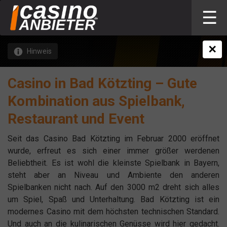
✕
Hinweis
Casino in Bad Kötzting – Gute
Kombination aus Spielbank,
Restaurant und Event
Seit das Casino Bad Kötzting im Februar 2000 eröffnet
wurde, erfreut es sich einer immer größer werdenen
Beliebtheit. Es ist wohl die kleinste Spielbank in Bayern,
steht aber an Niveau und Ambiente den anderen
Spielbanken nicht nach. Auf den 3000 m2 dreht sich alles
um Spiel, Spaß und Unterhaltung. Bad Kötzting ist ein
modernes Casino mit dem höchsten technischen Standard.
Und auch an die kulinarischen Genüsse wird hier gedacht.