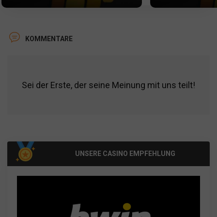
KOMMENTARE
Sei der Erste, der seine Meinung mit uns teilt!
UNSERE CASINO EMPFEHLUNG