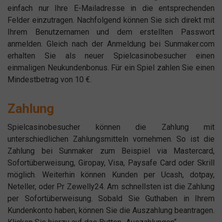
einfach nur Ihre E-Mailadresse in die entsprechenden
Felder einzutragen. Nachfolgend können Sie sich direkt mit
Ihrem Benutzernamen und dem erstellten Passwort
anmelden. Gleich nach der Anmeldung bei Sunmaker.com
erhalten Sie als neuer Spielcasinobesucher einen
einmaligen Neukundenbonus. Für ein Spiel zahlen Sie einen
Mindestbetrag von 10 €.
Zahlung
Spielcasinobesucher können die Zahlung mit
unterschiedlichen Zahlungsmitteln vornehmen. So ist die
Zahlung bei Sunmaker zum Beispiel via Mastercard,
Sofortüberweisung, Giropay, Visa, Paysafe Card oder Skrill
möglich. Weiterhin können Kunden per Ucash, dotpay,
Neteller, oder Pr Zewelly24. Am schnellsten ist die Zahlung
per Sofortüberweisung. Sobald Sie Guthaben in Ihrem
Kundenkonto haben, können Sie die Auszahlung beantragen.