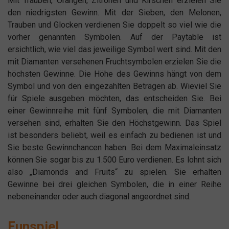
Mit Trauben, Orangen, Zitronen und Kirschen erzielen Sie
den niedrigsten Gewinn. Mit der Sieben, den Melonen,
Trauben und Glocken verdienen Sie doppelt so viel wie die
vorher genannten Symbolen. Auf der Paytable ist
ersichtlich, wie viel das jeweilige Symbol wert sind. Mit den
mit Diamanten versehenen Fruchtsymbolen erzielen Sie die
höchsten Gewinne. Die Höhe des Gewinns hängt von dem
Symbol und von den eingezahlten Beträgen ab. Wieviel Sie
für Spiele ausgeben möchten, das entscheiden Sie. Bei
einer Gewinnreihe mit fünf Symbolen, die mit Diamanten
versehen sind, erhalten Sie den Höchstgewinn. Das Spiel
ist besonders beliebt, weil es einfach zu bedienen ist und
Sie beste Gewinnchancen haben. Bei dem Maximaleinsatz
können Sie sogar bis zu 1.500 Euro verdienen. Es lohnt sich
also „Diamonds and Fruits“ zu spielen. Sie erhalten
Gewinne bei drei gleichen Symbolen, die in einer Reihe
nebeneinander oder auch diagonal angeordnet sind.
Funspiel