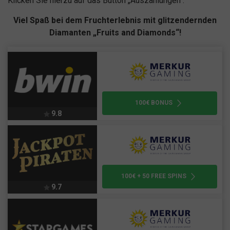
Klicken Sie hierzu auf das Button „Auszahlungen“.
Viel Spaß bei dem Fruchterlebnis mit glitzendernden
Diamanten „Fruits and Diamonds“!
100€ BONUS
9.8
100€ + 50 FREE SPINS
9.7