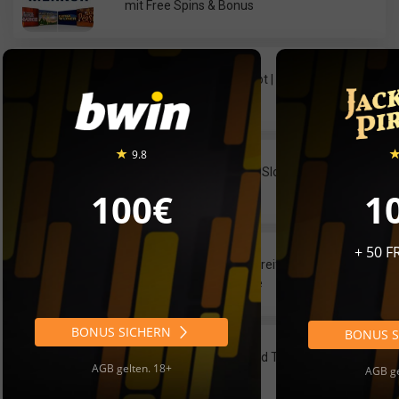
mit Free Spins & Bonus
Double Triple Chance Slot | Verdopplung der
Gewinnchancen
9.8
Amazonia Slot | Sichere Slot-Abenteuerreise
durch den Amazonas!
100€
1
+ 50 F
Triple Chance Slot | Verdreifache deine
Spielautomaten-Chance
BONUS SICHERN
BONUS 
Extra Wild Slot | Tipps und Tricks zum
AGB gelten. 18+
AGB ge
Spielautomat