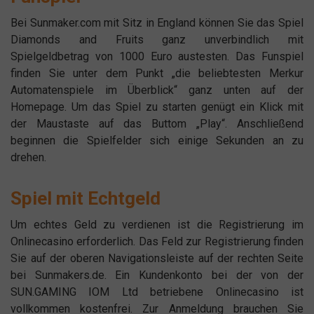
Bei Sunmaker.com mit Sitz in England können Sie das Spiel
Diamonds and Fruits ganz unverbindlich mit
Spielgeldbetrag von 1000 Euro austesten. Das Funspiel
finden Sie unter dem Punkt „die beliebtesten Merkur
Automatenspiele im Überblick“ ganz unten auf der
Homepage. Um das Spiel zu starten genügt ein Klick mit
der Maustaste auf das Buttom „Play“. Anschließend
beginnen die Spielfelder sich einige Sekunden an zu
drehen.
Spiel mit Echtgeld
Um echtes Geld zu verdienen ist die Registrierung im
Onlinecasino erforderlich. Das Feld zur Registrierung finden
Sie auf der oberen Navigationsleiste auf der rechten Seite
bei Sunmakers.de. Ein Kundenkonto bei der von der
SUN.GAMING IOM Ltd betriebene Onlinecasino ist
vollkommen kostenfrei. Zur Anmeldung brauchen Sie