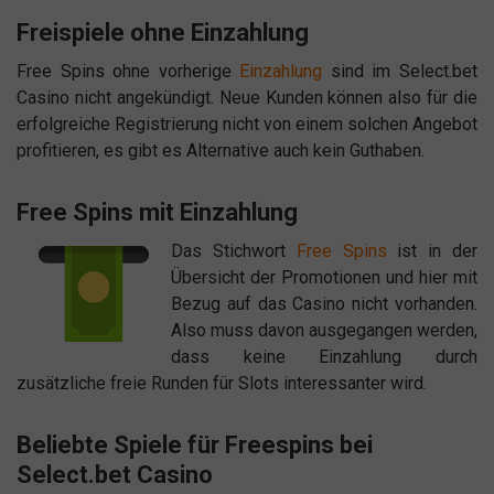
Freispiele ohne Einzahlung
Free Spins ohne vorherige
Einzahlung
sind im Select.bet
Casino nicht angekündigt. Neue Kunden können also für die
erfolgreiche Registrierung nicht von einem solchen Angebot
profitieren, es gibt es Alternative auch kein Guthaben.
Free Spins mit Einzahlung
Das Stichwort
Free Spins
ist in der
Übersicht der Promotionen und hier mit
Bezug auf das Casino nicht vorhanden.
Also muss davon ausgegangen werden,
dass keine Einzahlung durch
zusätzliche freie Runden für Slots interessanter wird.
Beliebte Spiele für Freespins bei
Select.bet Casino