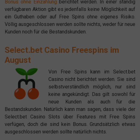
Bonus ohne Einzahlung
berichtet werden. In einer ständig
verfügbaren Aktion gibt es jedenfalls keine Möglichkeit auf
ein Guthaben oder auf Free Spins ohne eigenes Risiko.
Völlig ausgeschlossen werden sollte nichts, weder für neue
Kunden noch für die Bestandskunden.
Select.bet Casino Freespins im
August
Von Free Spins kann im Select.bet
Casino nicht berichtet werden. Sie sind
selbstverständlich möglich, nur sind
keine angekündigt. Das gilt sowohl für
neue Kunden als auch für die
Bestandskunden. Natürlich kann man sagen, dass viele der
Select.bet Casino Slots über Features mit Free Spins
verfügen, doch die sind kein Bonus. Grundsätzlich etwas
ausgeschlossen werden sollte natürlich nichts.