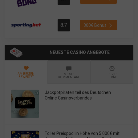
8.7
300€ Bonus
NEUESTE CASINO ANGEBOTE
AM BESTEN
MEISTE
LETZTE
BEWERTET
KOMMENTARE
BEITRÄGE
Jackpotpiraten teil des Deutschen
Online Casinoverbandes
Toller Preispool in Höhe von 5.000€ mit