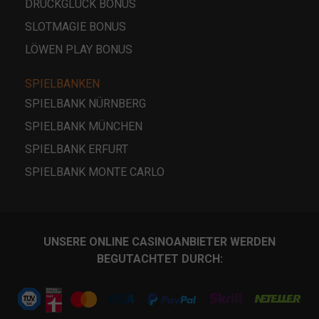
DRÜCKGLÜCK BONUS
SLOTMAGIE BONUS
LÖWEN PLAY BONUS
SPIELBANKEN
SPIELBANK NÜRNBERG
SPIELBANK MÜNCHEN
SPIELBANK ERFURT
SPIELBANK MONTE CARLO
UNSERE ONLINE CASINOANBIETER WERDEN
BEGUTACHTET DURCH: