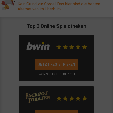
Kein Grund zur Sorge! Das hier sind die besten
Alternativen im Überblick:
Top 3 Online Spielotheken
JETZT REGISTRIEREN
BWIN SLOTS TESTBERICHT