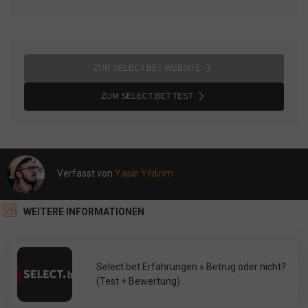
ZUR SELECT.BET WEBSITE
ZUM SELECT.BET TEST
Verfasst von
Yasin Yildirim
WEITERE INFORMATIONEN
Select.bet Erfahrungen » Betrug oder nicht?
(Test + Bewertung)