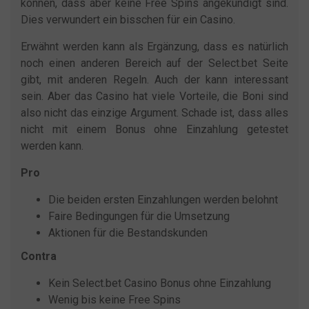
können, dass aber keine Free Spins angekündigt sind.
Dies verwundert ein bisschen für ein Casino.
Erwähnt werden kann als Ergänzung, dass es natürlich
noch einen anderen Bereich auf der Select.bet Seite
gibt, mit anderen Regeln. Auch der kann interessant
sein. Aber das Casino hat viele Vorteile, die Boni sind
also nicht das einzige Argument. Schade ist, dass alles
nicht mit einem Bonus ohne Einzahlung getestet
werden kann.
Pro
Die beiden ersten Einzahlungen werden belohnt
Faire Bedingungen für die Umsetzung
Aktionen für die Bestandskunden
Contra
Kein Select.bet Casino Bonus ohne Einzahlung
Wenig bis keine Free Spins