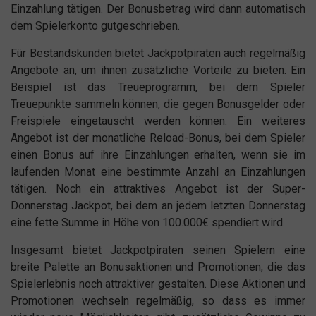
Einzahlung tätigen. Der Bonusbetrag wird dann automatisch
dem Spielerkonto gutgeschrieben.
Für Bestandskunden bietet Jackpotpiraten auch regelmäßig
Angebote an, um ihnen zusätzliche Vorteile zu bieten. Ein
Beispiel ist das Treueprogramm, bei dem Spieler
Treuepunkte sammeln können, die gegen Bonusgelder oder
Freispiele eingetauscht werden können. Ein weiteres
Angebot ist der monatliche Reload-Bonus, bei dem Spieler
einen Bonus auf ihre Einzahlungen erhalten, wenn sie im
laufenden Monat eine bestimmte Anzahl an Einzahlungen
tätigen. Noch ein attraktives Angebot ist der Super-
Donnerstag Jackpot, bei dem an jedem letzten Donnerstag
eine fette Summe in Höhe von 100.000€ spendiert wird.
Insgesamt bietet Jackpotpiraten seinen Spielern eine
breite Palette an Bonusaktionen und Promotionen, die das
Spielerlebnis noch attraktiver gestalten. Diese Aktionen und
Promotionen wechseln regelmäßig, so dass es immer