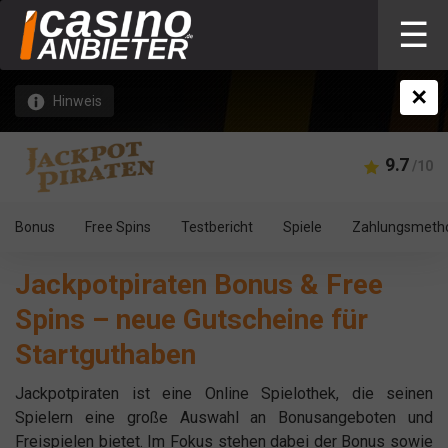
✕
Hinweis
9.7
/10
Bonus
Free Spins
Testbericht
Spiele
Zahlungsmeth
Jackpotpiraten Bonus & Free
Spins – neue Gutscheine für
Startguthaben
Jackpotpiraten ist eine Online Spielothek, die seinen
Spielern eine große Auswahl an Bonusangeboten und
Freispielen bietet. Im Fokus stehen dabei der Bonus sowie