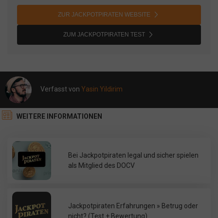
ZUR JACKPOTPIRATEN WEBSITE
ZUM JACKPOTPIRATEN TEST
Verfasst von
Yasin Yildirim
WEITERE INFORMATIONEN
Bei Jackpotpiraten legal und sicher spielen
als Mitglied des DOCV
Jackpotpiraten Erfahrungen » Betrug oder
nicht? (Test + Bewertung)