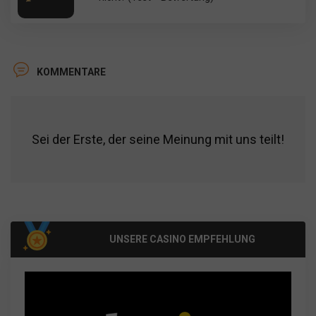
KOMMENTARE
Sei der Erste, der seine Meinung mit uns teilt!
UNSERE CASINO EMPFEHLUNG