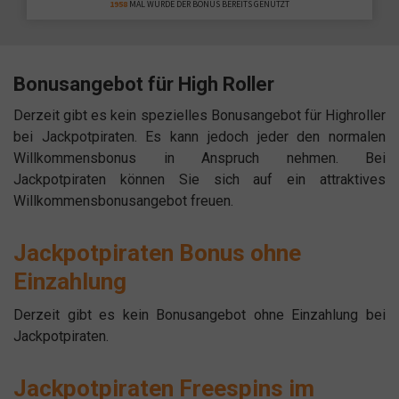
JACKPOTPIRATEN
FREISPIELE
50
Bonusangebot für High Roller
Derzeit gibt es kein spezielles Bonusangebot für Highroller
bei Jackpotpiraten. Es kann jedoch jeder den normalen
SLOTS
ANFORDERUNG
With Deposit
Willkommensbonus in Anspruch nehmen. Bei
Jackpotpiraten können Sie sich auf ein attraktives
Willkommensbonusangebot freuen.
BONUS SICHERN
Kein Code nötig!
Jackpotpiraten Bonus ohne
1958
MAL WURDE DER BONUS BEREITS GENUTZT
Einzahlung
Derzeit gibt es kein Bonusangebot ohne Einzahlung bei
Jackpotpiraten.
Jackpotpiraten Freespins im