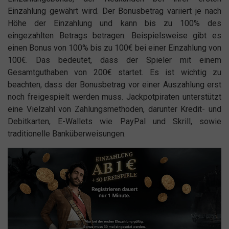
Einzahlung gewährt wird. Der Bonusbetrag variiert je nach
SLOTS
ANFORDERUNG
Höhe der Einzahlung und kann bis zu 100% des
With Deposit
eingezahlten Betrags betragen. Beispielsweise gibt es
einen Bonus von 100% bis zu 100€ bei einer Einzahlung von
100€. Das bedeutet, dass der Spieler mit einem
BONUS SICHERN
Kein Code nötig!
Gesamtguthaben von 200€ startet. Es ist wichtig zu
beachten, dass der Bonusbetrag vor einer Auszahlung erst
1958
MAL WURDE DER BONUS BEREITS GENUTZT
noch freigespielt werden muss. Jackpotpiraten unterstützt
eine Vielzahl von Zahlungsmethoden, darunter Kredit- und
Debitkarten, E-Wallets wie PayPal und Skrill, sowie
JACKPOTPIRATEN
traditionelle Banküberweisungen.
WILLKOMMENSBONUS
100€
PROZENT
UMSATZ
100%
30x Bonus