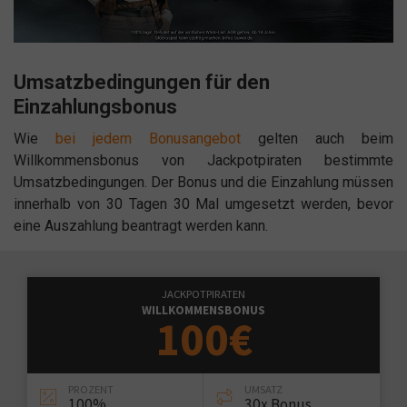
BONUS SICHERN
Kein Code nötig!
1500
MAL WURDE DER BONUS BEREITS GENUTZT
Umsatzbedingungen für den
Einzahlungsbonus
Wie
bei jedem Bonusangebot
gelten auch beim
Willkommensbonus von Jackpotpiraten bestimmte
Umsatzbedingungen. Der Bonus und die Einzahlung müssen
innerhalb von 30 Tagen 30 Mal umgesetzt werden, bevor
eine Auszahlung beantragt werden kann.