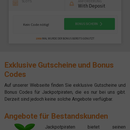
Exklusive Gutscheine und Bonus
Codes
JACKPOTPIRATEN
Auf unserer Webseite finden Sie exklusive Gutscheine und
FREISPIELE
50
Bonus Codes für Jackpotpiraten, die es nur bei uns gibt.
Derzeit sind jedoch keine solche Angebote verfügbar.
Angebote für Bestandskunden
SLOTS
ANFORDERUNG
With Deposit
Jackpotpiraten bietet seinen