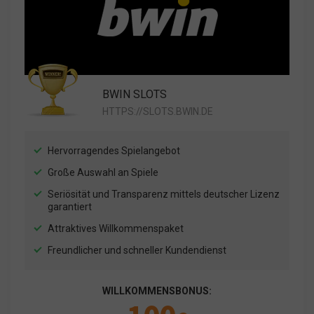
BWIN SLOTS
HTTPS://SLOTS.BWIN.DE
Hervorragendes Spielangebot
Große Auswahl an Spiele
Seriösität und Transparenz mittels deutscher Lizenz
garantiert
Attraktives Willkommenspaket
Freundlicher und schneller Kundendienst
WILLKOMMENSBONUS: