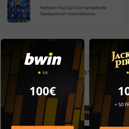
Fantastic Four Slot | Der fantastische
Spielautomat + hohe Gewinne
KOMMENTARE
Sei der Erste, der seine Meinung mit uns teilt!
9.8
100€
1
+ 50 F
UNSERE CASINO EMPFEHLUNG