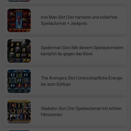
Iron Man Slot | Der härteste und schärfste
Spielautomat + Jackpots
Spiderman Slot | Mit diesem Spielautomaten
kämpfst du gegen das Böse
The Avengers Slot | Unerschöpfliche Energie
bis zum Schluss
Gladiator Slot | Der Spielautomat mit echten
Filmszenen