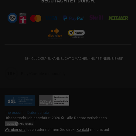
BEGUTACHTET DURCH:
18+. GLÜCKSSPIEL KANN SÜCHTIG MACHEN - HILFE FINDEN SIE AUF
Impressum
|
Datenschutz
Urheberrechtlich geschützt 2026 © . Alle Rechte vorbehalten
Wir über uns
lesen oder nehmen Sie direkt
Kontakt
mit uns auf.