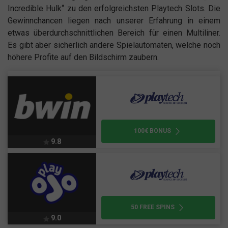
Incredible Hulk“ zu den erfolgreichsten Playtech Slots. Die
Gewinnchancen liegen nach unserer Erfahrung in einem
etwas überdurchschnittlichen Bereich für einen Multiliner.
Es gibt aber sicherlich andere Spielautomaten, welche noch
höhere Profite auf den Bildschirm zaubern.
100€ BONUS
9.8
50 FREE SPINS
9.0