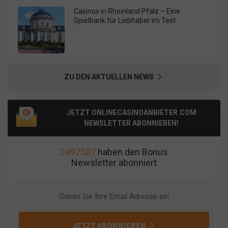
Casinos in Rheinland Pfalz – Eine
Spielbank für Liebhaber im Test
ZU DEN AKTUELLEN NEWS
JETZT ONLINECASINOANBIETER.COM
NEWSLETTER ABONNIEREN!
2497507
haben den Bonus
Newsletter abonniert
JETZT ABONNIEREN