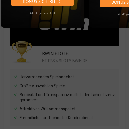
BONUS SICHERN
BONUS 
AGB gelten. 18+
AGB ge
BWIN SLOTS
HTTPS://SLOTS.BWIN.DE
Hervorragendes Spielangebot
Große Auswahl an Spiele
Seriösität und Transparenz mittels deutscher Lizenz
garantiert
Attraktives Willkommenspaket
Freundlicher und schneller Kundendienst