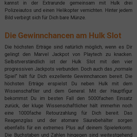
kannst in der Extrarunde gemeinsam mit Hulk drei
Polizeiautos und einen Helikopter vernichten. Hinter jedem
Bild verbirgt sich für Dich bare Münze.
Die Gewinnchancen am Hulk Slot
Die höchsten Erträge sind natürlich möglich, wenn es Dir
gelingt den Marvel Jackpot von Playtech zu knacken.
Selbstverständlich ist der Hulk Slot mit den vier
progressiven Jackpots verbunden. Doch auch das „normale
Spiel“ hält für Dich exzellente Gewinnchancen bereit. Die
höchsten Erträge erspielst Du neben Hulk mit dem
Wissenschaftler und dem General. Mit der Hauptfigur
bekommst Du im besten Fall den 5000fachen Einsatz
zurück, der kluge Wissenschaftlicher hält immerhin noch
eine 1000fache Retourzahlung für Dich bereit. Das
Reagenzglas und der atomare Säurebehälter sorgen
ebenfalls für ein extremes Plus auf deinem Spielerkonto.
Die Buchstaben und Zahlen hingegen sind weitestgehend