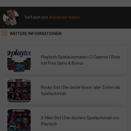
Verfasst von
Alexander Kaiser
WEITERE INFORMATIONEN
Playtech Spielautomaten | 2 Casinos | Slots
mit Free Spins & Bonus
Rocky Slot | Der beste Boxer aller Zeiten als
Spielautomat
X-Men Slot | Der düstere Spielautomat von
Playtech