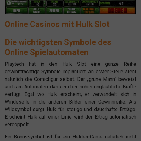
Online Casinos mit Hulk Slot
Die wichtigsten Symbole des
Online Spielautomaten
Playtech hat in den Hulk Slot eine ganze Reihe
gewinnträchtige Symbole implantiert. An erster Stelle steht
natürlich die Comicfigur selbst. Der „grüne Mann“ beweist
auch am Automaten, dass er über schier unglaubliche Kräfte
verfügt. Egal wo Hulk erscheint, er verwandelt sich in
Windeseile in die anderen Bilder einer Gewinnreihe. Als
Wildsymbol sorgt Hulk für stetige und dauerhafte Erträge.
Erscheint Hulk auf einer Linie wird der Ertrag automatisch
verdoppelt.
Ein Bonussymbol ist für ein Helden-Game natürlich nicht