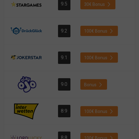
9.5
30€ Bonus
9.2
100€ Bonus
9.1
100€ Bonus
9.0
Bonus
8.9
100€ Bonus
8.8
100€ Bonus