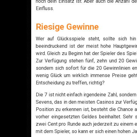
hoch dein Einsatz ist. Aber auch die Anzahl de
Einfluss.
Riesige Gewinne
Wer auf Glücksspiele steht, sollte sich h
beeindruckend ist der meist hohe Hauptgewin
wird. Gleich zu Beginn hat der Spieler des Spie
Zur Verfügung stehen fünf, zehn und 20 Gewinn
sondern sich sofort für die 20 Gewinnlinien 
wenig Glück um wirklich immense Preise geh
Entscheidung zu treffen, richtig?
Die 7 ist nicht einfach irgendeine Zahl, sonde
Sevens, das in den meisten Casinos zur Verfüg
Position zu erkennen ist, besteht die Chance 
vorher eingesetzten Geldes beinhaltet. Sehr s
zwei Cent pro Runde auch jederzeit zu einem e
mit dem Spieler, so kann er sich einen hohen J