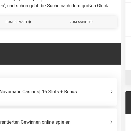
elen“, und schon geht die Suche nach dem großen Glück
BONUS PAKET
ZUM ANBIETER
 Novomatic Casinos| 16 Slots + Bonus
rantierten Gewinnen online spielen