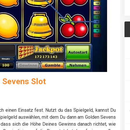
 Sevens Slot
h einen Einsatz fest. Nutzt du das Spielgeld, kannst Du
Spielgeld auswählen, mit dem Du dann am Golden Sevens
h, dass sich die Höhe Deines Gewinns danach richtet, wie