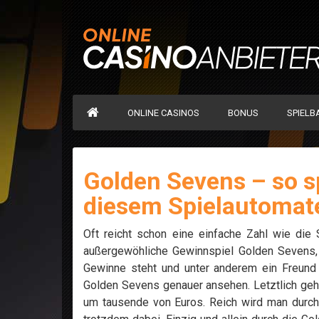
ONLINE CASINOS
BONUS
SPIELB
Golden Sevens – so sp
diesem Spielautomat
Oft reicht schon eine einfache Zahl wie die
außergewöhliche Gewinnspiel Golden Sevens, 
Gewinne steht und unter anderem ein Freund v
Golden Sevens genauer ansehen. Letztlich geht
um tausende von Euros. Reich wird man durch 