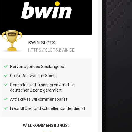
BWIN SLOTS
HTTPS://SLOTS.BWIN.DE
Hervorragendes Spielangebot
Große Auswahl an Spiele
Seriösität und Transparenz mittels
deutscher Lizenz garantiert
Attraktives Willkommenspaket
Freundlicher und schneller Kundendienst
WILLKOMMENSBONUS: