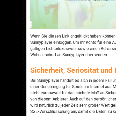
Wenn Sie diesen Link angeklickt haben, können S
Sunnyplayer einloggen. Um Ihr Konto für eine A
gültigen Lichtbildausweis sowie einen Adress
Wohnanschrift an Sunnyplayer übersenden.
Sicherheit, Seriosität und
Bei Sunnyplayer handelt es sich in jedem Fall u
einer Genehmigung für Spiele im Internet aus M
steht europaweit für das höchste Maß an Sicher
von diesem Anbieter. Auch auf den persönlichen
wird natürlich zu jeder Zeit sehr großer Wert 
SSL-Verschlüsselung ein, damit die Daten zu 