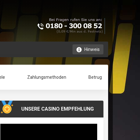
Hinweis
ele
Zahlungsmethoden
Betrug
UNSERE CASINO EMPFEHLUNG