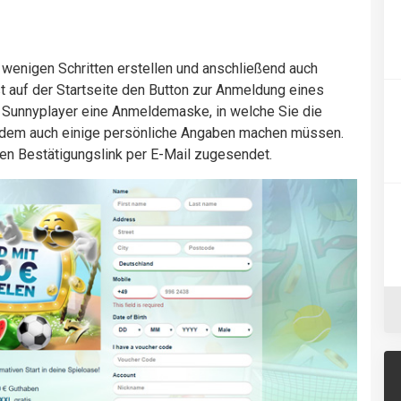
n wenigen Schritten erstellen und anschließend auch
t auf der Startseite den Button zur Anmeldung eines
i Sunnyplayer eine Anmeldemaske, in welche Sie die
zudem auch einige persönliche Angaben machen müssen.
inen Bestätigungslink per E-Mail zugesendet.