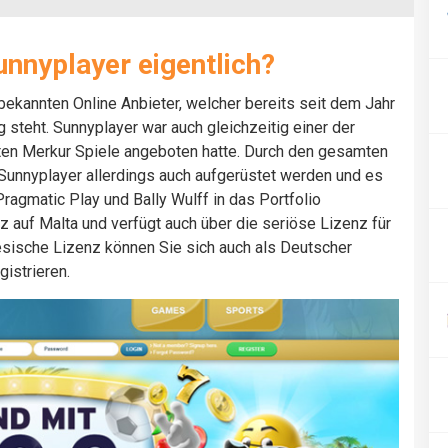
unnyplayer eigentlich?
bekannten Online Anbieter, welcher bereits seit dem Jahr
steht. Sunnyplayer war auch gleichzeitig einer der
bten Merkur Spiele angeboten hatte. Durch den gesamten
Sunnyplayer allerdings auch aufgerüstet werden und es
ragmatic Play und Bally Wulff in das Portfolio
 auf Malta und verfügt auch über die seriöse Lizenz für
esische Lizenz können Sie sich auch als Deutscher
istrieren.