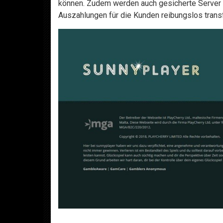
können. Zudem werden auch gesicherte Server 
Auszahlungen für die Kunden reibungslos trans