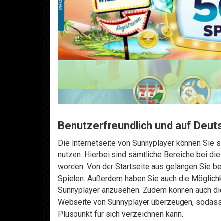
Benutzerfreundlich und auf Deut
Die Internetseite von Sunnyplayer können Sie s
nutzen. Hierbei sind sämtliche Bereiche bei die
worden. Von der Startseite aus gelangen Sie b
Spielen. Außerdem haben Sie auch die Möglichk
Sunnyplayer anzusehen. Zudem können auch die
Webseite von Sunnyplayer überzeugen, sodass 
Pluspunkt für sich verzeichnen kann.