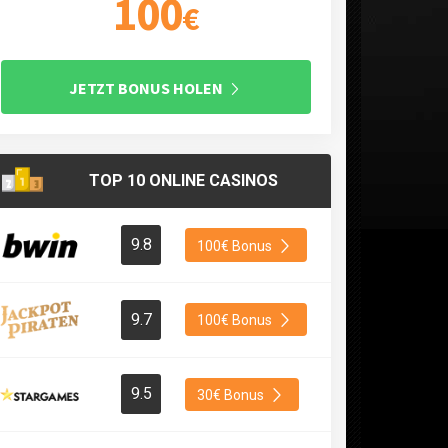
100
€
JETZT BONUS HOLEN
TOP 10 ONLINE CASINOS
9.8
100€ Bonus
9.7
100€ Bonus
9.5
30€ Bonus