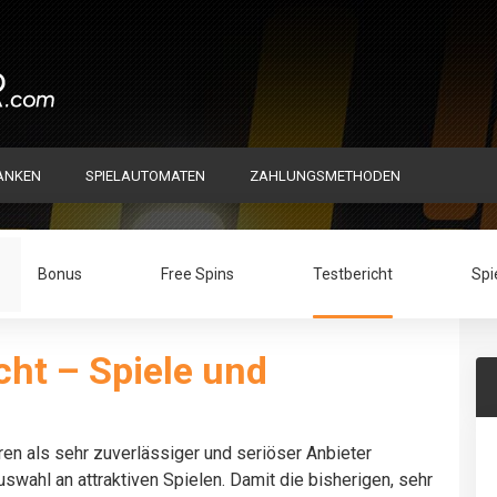
ANKEN
SPIELAUTOMATEN
ZAHLUNGSMETHODEN
Bonus
Free Spins
Testbericht
Spi
cht – Spiele und
ren als sehr zuverlässiger und seriöser Anbieter
uswahl an attraktiven Spielen. Damit die bisherigen, sehr