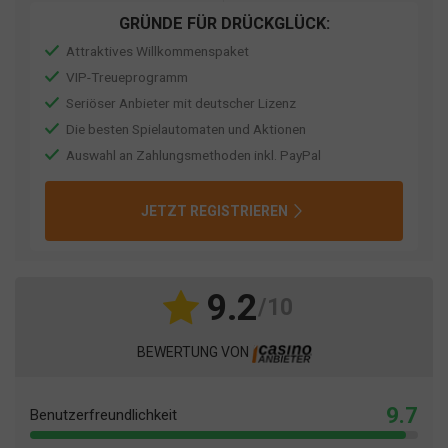
GRÜNDE FÜR DRÜCKGLÜCK:
Attraktives Willkommenspaket
VIP-Treueprogramm
Seriöser Anbieter mit deutscher Lizenz
Die besten Spielautomaten und Aktionen
Auswahl an Zahlungsmethoden inkl. PayPal
JETZT REGISTRIEREN
9.2
/10
BEWERTUNG VON
9.7
Benutzerfreundlichkeit