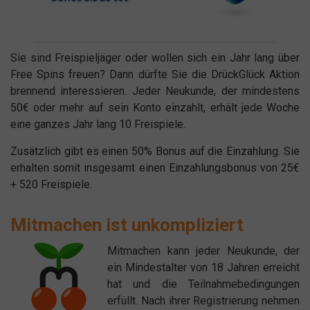
Sie sind Freispieljäger oder wollen sich ein Jahr lang über
Free Spins freuen? Dann dürfte Sie die DrückGlück Aktion
brennend interessieren. Jeder Neukunde, der mindestens
50€ oder mehr auf sein Konto einzahlt, erhält jede Woche
eine ganzes Jahr lang 10 Freispiele.
Zusätzlich gibt es einen 50% Bonus auf die Einzahlung. Sie
erhalten somit insgesamt einen Einzahlungsbonus von 25€
+ 520 Freispiele.
Mitmachen ist unkompliziert
Mitmachen kann jeder Neukunde, der
ein Mindestalter von 18 Jahren erreicht
hat und die Teilnahmebedingungen
erfüllt. Nach ihrer Registrierung nehmen