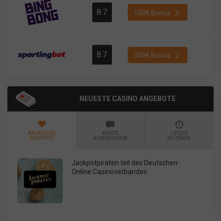
8.7
100€ Bonus
8.7
300€ Bonus
NEUESTE CASINO ANGEBOTE
AM BESTEN
MEISTE
LETZTE
BEWERTET
KOMMENTARE
BEITRÄGE
Jackpotpiraten teil des Deutschen
Online Casinoverbandes