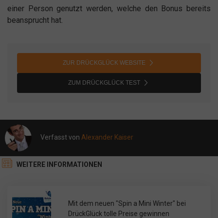
einer Person genutzt werden, welche den Bonus bereits
beansprucht hat.
ZUR DRÜCKGLÜCK WEBSITE
ZUM DRÜCKGLÜCK TEST
Verfasst von
Alexander Kaiser
WEITERE INFORMATIONEN
Mit dem neuen "Spin a Mini Winter" bei
DrückGlück tolle Preise gewinnen