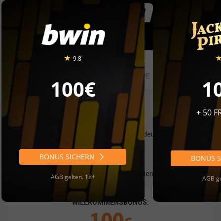
9.8
BWIN SLOTS
HTTPS://SLOTS.BWIN.DE
100€
1
Hervorragendes Spielangebot
+ 50 F
Große Auswahl an Spiele
Seriösität und Transparenz mittels deutscher Lizenz
garantiert
BONUS SICHERN
BONUS 
Attraktives Willkommenspaket
Freundlicher und schneller Kundendienst
AGB gelten. 18+
AGB ge
WILLKOMMENSBONUS:
100